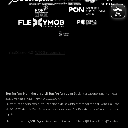
Busforfun è un Marchio di Busforfun.com S.r.l.:
Via Jacopo Salamonio, 3 -
30175 Venezia (VE) | P.IVA 04322330277
Busforfun® opera con autorizzazione della Città Metropolitana di Venezia Prot.
2015/103375 del 17/12/2015 con polizza numero 8930822 di Europ Assistance Italia
S.p.A.
Busforfun.com @All Right Reserved
Informazioni legali
|
Privacy Policy
|
Cookies