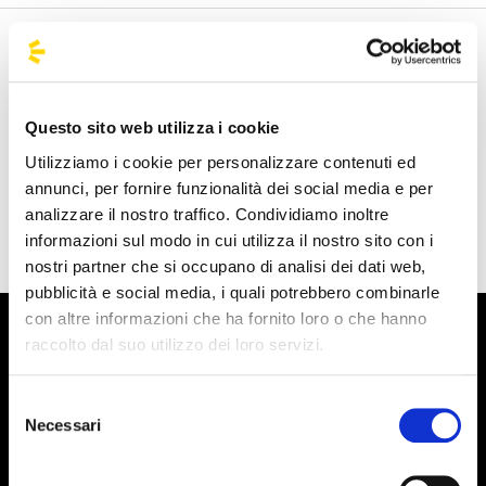
Benvenuto nella pagina delle agenzie ufficiali di
BusForFun, per trovare rapidamente le agenzie che fanno
al caso tuo. Le nostre agenzie partner sono presenti su
Questo sito web utilizza i cookie
tutto il territorio italiano e anche da alcune parti d'Europa
Utilizziamo i cookie per personalizzare contenuti ed
come Spagna, Francia e Germania, BusForFun ti offre un
annunci, per fornire funzionalità dei social media e per
servizio unico, ovunque tu sia.
analizzare il nostro traffico. Condividiamo inoltre
informazioni sul modo in cui utilizza il nostro sito con i
nostri partner che si occupano di analisi dei dati web,
pubblicità e social media, i quali potrebbero combinarle
con altre informazioni che ha fornito loro o che hanno
raccolto dal suo utilizzo dei loro servizi.
Selezione
Necessari
del
consenso
Iscriviti alla newsletter