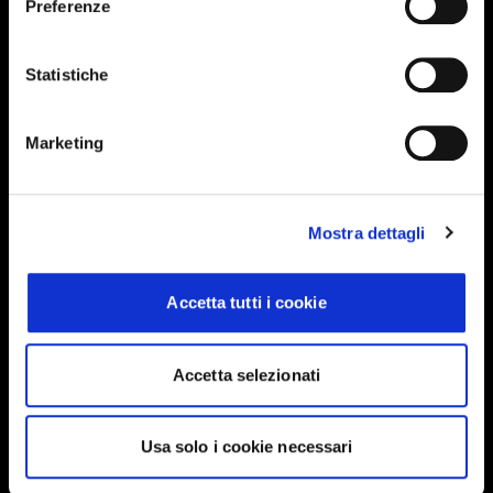
Preferenze
Events, travel tips directly in your email. You
can cancel your subscription at any time
Statistiche
INSERISCI IL TUO NOME
Marketing
INSERISCI LA TUA EMAIL
Mostra dettagli
Accetta tutti i cookie
Ho letto e approvo
Privacy Policy
Accetta selezionati
INVIA
Usa solo i cookie necessari