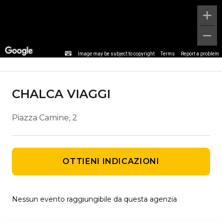
Dettaglio agenzia
Image may be subject to copyright
Terms
Report a problem
CHALCA VIAGGI
Piazza Camine, 2
OTTIENI INDICAZIONI
Nessun evento raggiungibile da questa agenzia