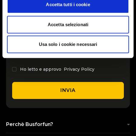
modificare o ritirare il tuo consenso in qualsiasi momento
Accetta tutti i cookie
dalla Dichiarazione sui cookie.
INSERISCI IL TUO NOME
Utilizziamo i cookie per personalizzare contenuti ed
Accetta selezionati
annunci, per fornire funzionalità dei social media e per
analizzare il nostro traffico. Condividiamo inoltre
INSERISCI LA TUA EMAIL
informazioni sul modo in cui utilizza il nostro sito con i
Usa solo i cookie necessari
nostri partner che si occupano di analisi dei dati web,
pubblicità e social media, i quali potrebbero combinarle
con altre informazioni che ha fornito loro o che hanno
Ho letto e approvo
Privacy Policy
raccolto dal suo utilizzo dei loro servizi.
INVIA
Perchè Busforfun?