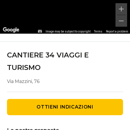
Dettaglio agenzia
Image may be subject to copyright
Terms
Report a problem
CANTIERE 34 VIAGGI E
TURISMO
Via Mazzini, 76
OTTIENI INDICAZIONI