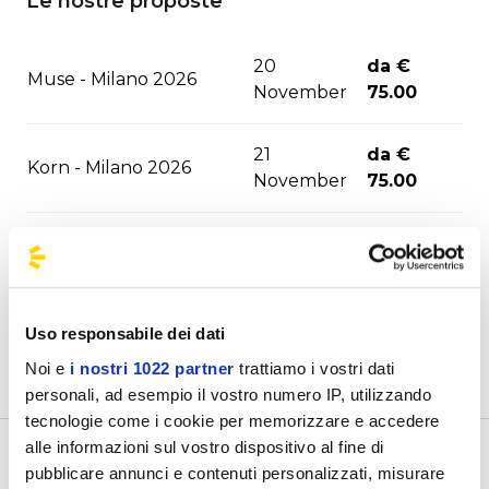
Le nostre proposte
20
da €
Muse - Milano 2026
November
75.00
21
da €
Korn - Milano 2026
November
75.00
06
da €
Irama - Mantova 2026
December
69.00
16
da €
Uso responsabile dei dati
Irama - Milano 2026
December
59.80
Noi e
i nostri 1022 partner
trattiamo i vostri dati
personali, ad esempio il vostro numero IP, utilizzando
da €
tecnologie come i cookie per memorizzare e accedere
Tedua Jesolo 2027
21 January
28.40
alle informazioni sul vostro dispositivo al fine di
Benvenuto nella pagina delle agenzie ufficiali di
pubblicare annunci e contenuti personalizzati, misurare