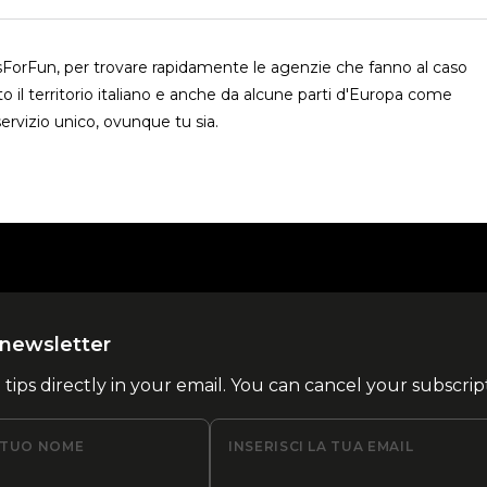
usForFun, per trovare rapidamente le agenzie che fanno al caso
o il territorio italiano e anche da alcune parti d'Europa come
ervizio unico, ovunque tu sia.
la newsletter
l tips directly in your email. You can cancel your subscrip
L TUO NOME
INSERISCI LA TUA EMAIL