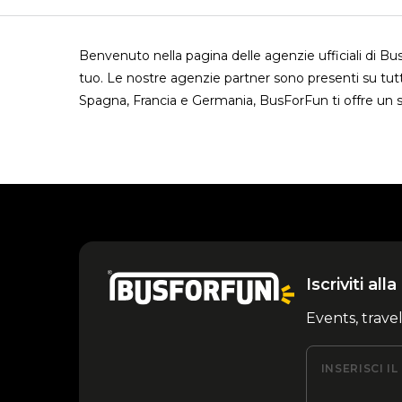
Benvenuto nella pagina delle agenzie ufficiali di B
tuo. Le nostre agenzie partner sono presenti su tutt
Spagna, Francia e Germania, BusForFun ti offre un s
Iscriviti al
Events, trave
INSERISCI I