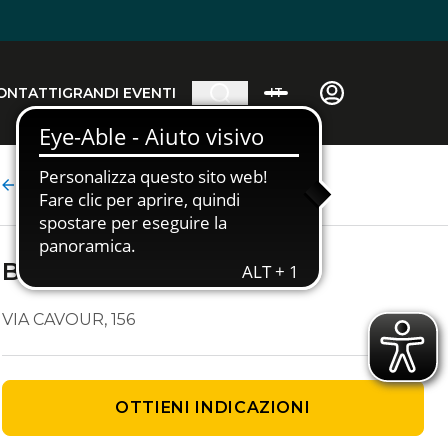
ONTATTI
GRANDI EVENTI
IT
Dettaglio agenzia
BLANCO
VIA CAVOUR, 156
OTTIENI INDICAZIONI