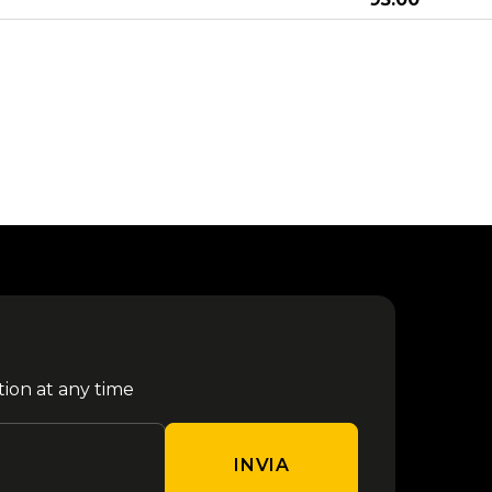
24
da €
Enhypen - Milano 2027
February
95.00
da €
Rush - Milano 2027
30 March
108.00
da €
Megadeth - Milano 2027
06 April
105.60
30 Seconds To Mars - Milano
da €
11 April
2027
95.00
tion at any time
da €
Olivia Rodrigo - Milano 2027
27 April
114.00
INVIA