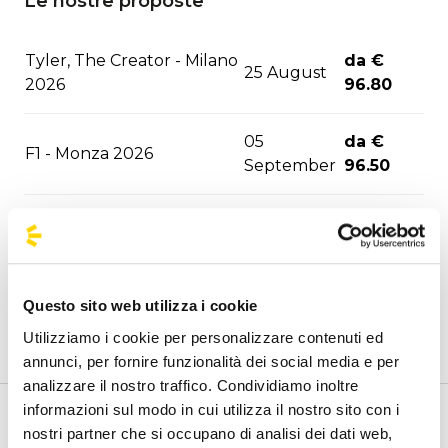
Le nostre proposte
Tyler, The Creator - Milano
da €
25 August
2026
96.80
05
da €
F1 - Monza 2026
September
96.50
David Guetta - Milano
06
da €
2026
September
89.10
10
da €
Questo sito web utilizza i cookie
ASAP Rocky - Milano 2026
September
91.20
Utilizziamo i cookie per personalizzare contenuti ed
annunci, per fornire funzionalità dei social media e per
12
da €
analizzare il nostro traffico. Condividiamo inoltre
Marra/Gue - Santeria 2026
September
80.70
informazioni sul modo in cui utilizza il nostro sito con i
Benvenuto nella pagina delle agenzie ufficiali di
nostri partner che si occupano di analisi dei dati web,