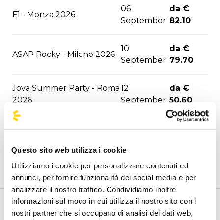
06
da €
F1 - Monza 2026
September
82.10
10
da €
ASAP Rocky - Milano 2026
September
79.70
Jova Summer Party - Roma
12
da €
2026
September
50.60
12
da €
Marra/Gue - Santeria 2026
September
79.70
Questo sito web utilizza i cookie
Utilizziamo i cookie per personalizzare contenuti ed
The Strokes - Bologna
da €
17 October
annunci, per fornire funzionalità dei social media e per
2026
75.00
analizzare il nostro traffico. Condividiamo inoltre
informazioni sul modo in cui utilizza il nostro sito con i
da €
Benvenuto nella pagina delle agenzie ufficiali di
nostri partner che si occupano di analisi dei dati web,
Niall Horan - Bologna 2026
29 October
75.00