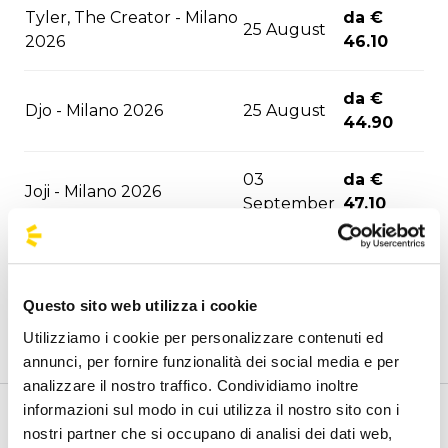
Tyler, The Creator - Milano
da €
25 August
2026
46.10
da €
Djo - Milano 2026
25 August
44.90
03
da €
Joji - Milano 2026
September
47.10
David Guetta - Milano
06
da €
2026
September
47.10
Questo sito web utilizza i cookie
Utilizziamo i cookie per personalizzare contenuti ed
06
da €
F1 - Monza 2026
annunci, per fornire funzionalità dei social media e per
September
43.30
analizzare il nostro traffico. Condividiamo inoltre
informazioni sul modo in cui utilizza il nostro sito con i
10
da €
Benvenuto nella pagina delle agenzie ufficiali di
nostri partner che si occupano di analisi dei dati web,
ASAP Rocky - Milano 2026
September
51.30