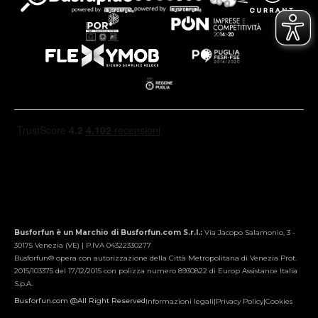
Busforfun è un Marchio di Busforfun.com S.r.l.:
Via Jacopo Salamonio, 3 -
30175 Venezia (VE) | P.IVA 04322330277
Busforfun® opera con autorizzazione della Città Metropolitana di Venezia Prot.
2015/103375 del 17/12/2015 con polizza numero 8930822 di Europ Assistance Italia
S.p.A.
Busforfun.com @All Right Reserved
Informazioni legali
|
Privacy Policy
|
Cookies