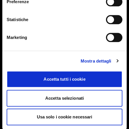
Preferenze
Events, travel tips directly in your email. You
can cancel your subscription at any time
Statistiche
INSERISCI IL TUO NOME
Marketing
INSERISCI LA TUA EMAIL
Mostra dettagli
Accetta tutti i cookie
Ho letto e approvo
Privacy Policy
Accetta selezionati
INVIA
Usa solo i cookie necessari