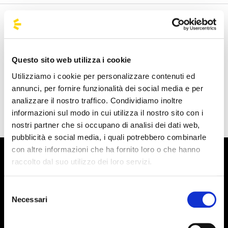
Benvenuto nella pagina delle agenzie ufficiali di
BusForFun, per trovare rapidamente le agenzie che fanno
al caso tuo. Le nostre agenzie partner sono presenti su
Questo sito web utilizza i cookie
tutto il territorio italiano e anche da alcune parti d'Europa
Utilizziamo i cookie per personalizzare contenuti ed
come Spagna, Francia e Germania, BusForFun ti offre un
annunci, per fornire funzionalità dei social media e per
servizio unico, ovunque tu sia.
analizzare il nostro traffico. Condividiamo inoltre
informazioni sul modo in cui utilizza il nostro sito con i
nostri partner che si occupano di analisi dei dati web,
pubblicità e social media, i quali potrebbero combinarle
con altre informazioni che ha fornito loro o che hanno
raccolto dal suo utilizzo dei loro servizi.
Selezione
Necessari
del
consenso
Iscriviti alla newsletter