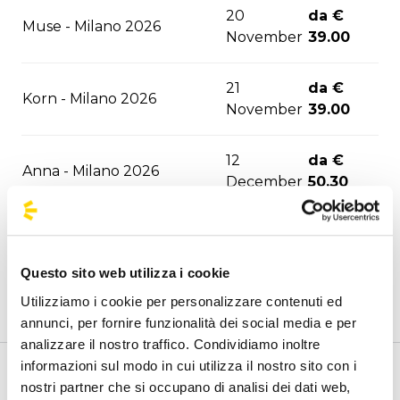
20
da €
Muse - Milano 2026
November
39.00
21
da €
Korn - Milano 2026
November
39.00
12
da €
Anna - Milano 2026
December
50.30
16
da €
Irama - Milano 2026
December
39.00
Questo sito web utilizza i cookie
Utilizziamo i cookie per personalizzare contenuti ed
22
da €
Max Pezzali - Milano 2026
annunci, per fornire funzionalità dei social media e per
December
44.90
analizzare il nostro traffico. Condividiamo inoltre
informazioni sul modo in cui utilizza il nostro sito con i
Nothing But Thieves -
da €
Benvenuto nella pagina delle agenzie ufficiali di
nostri partner che si occupano di analisi dei dati web,
24 January
Milano 2027
44.90