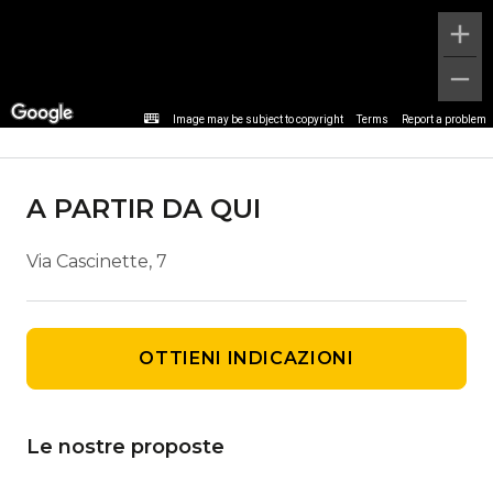
Dettaglio agenzia
Image may be subject to copyright
Terms
Report a problem
A PARTIR DA QUI
Via Cascinette, 7
OTTIENI INDICAZIONI
Le nostre proposte