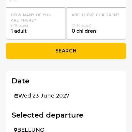
HOW MANY OF YOU
ARE THERE CHILDREN?
ARE THERE?
(+15 years)
(0-14 years)
1
0
adult
children
SEARCH
Date
Wed 23 June 2027
Selected departure
BELLUNO