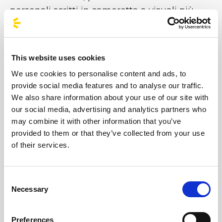
personali scritti in cameretta a visuali più
aperte con “Gira, il mondo gira”, disco uscito
nel 2023, fino a sguardi collettivi più densi e
profondi, fotografati con “Tutta vita”. Il nuovo
This website uses cookies
progetto, molto figlio di Vasco, punto di
We use cookies to personalise content and ads, to
riferimento assoluto della voce genovese,
provide social media features and to analyse our traffic.
Lucio Dalla e Francesco De Gregori, con
We also share information about your use of our site with
diversi approcci al canto che ricordano
our social media, advertising and analytics partners who
anche altri artisti della sua generazione, è
may combine it with other information that you’ve
provided to them or that they’ve collected from your use
sincero, lontano dalle narrazioni esagerate di
of their services.
una parte del rap di oggi ed equidistante,
allo stesso tempo, dalla frivolezza di molto
pop. Merito della penna di Olly e delle
Consent
Necessary
produzioni di Jvli che non hanno ancora
Selection
raggiunto, comprensibilmente, un livello
assoluto di maturità, ma che fanno canzoni
Preferences