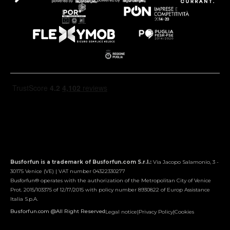
Busforfun is a trademark of Busforfun.com S.r.l.:
Via Jacopo Salamonio, 3 -
30175 Venice (VE) | VAT number 04322330277
Busforfun® operates with the authorization of the Metropolitan City of Venice
Prot. 2015/103375 of 12/17/2015 with policy number 8930822 of Europ Assistance
Italia S.p.A.
Busforfun.com @All Right Reserved
Legal notice
|
Privacy Policy
|
Cookies