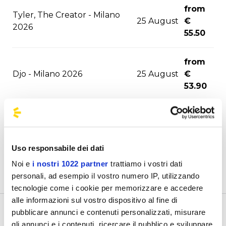
from
Tyler, The Creator - Milano
25 August
€
2026
55.50
from
Djo - Milano 2026
25 August
€
53.90
from
Hollywood Vampires - Este
02
€
Music Festival 2026
September
31.40
Uso responsabile dei dati
Noi e
i nostri 1022 partner
trattiamo i vostri dati
from
03
personali, ad esempio il vostro numero IP, utilizzando
Joji - Milano 2026
€
September
tecnologie come i cookie per memorizzare e accedere
56.60
alle informazioni sul vostro dispositivo al fine di
pubblicare annunci e contenuti personalizzati, misurare
Welcome to the official BusForFun agencies page, where
from
gli annunci e i contenuti, ricercare il pubblico e sviluppare