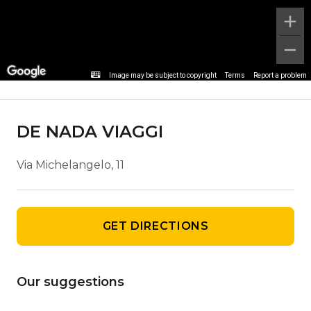
Agency details
Image may be subject to copyright
Terms
Report a problem
DE NADA VIAGGI
Via Michelangelo, 11
GET DIRECTIONS
Our suggestions