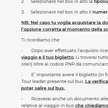
2.
Selezionare nel box in alto la
tipolo
3.
Selezionare nel box in alto il
numero
NB: Nel caso tu voglia acquistare la do
l’opzione corretta al momento della sc
Ti ricordiamo che:
-
Dopo aver effettuato l’acquisto ric
viaggio e il tuo biglietto
. Lì troverai tu
orari) oltre al codice PNR da comunicarci
-
E’ importante avere il biglietto (in 
Tour leader presente sul bus.
La verific
poter salire sul bus.
-
Riceverai anche un documento alleg
relative al viaggio in bus
che chiediamo