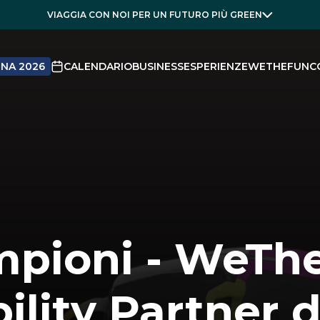
VIAGGIA CON NOI PER UN FUTURO PIÙ GREEN
NA 2026
CALENDARIO
BUSINESS
ESPERIENZE
WETHEFUN
C
mpioni - WeTh
bility Partner