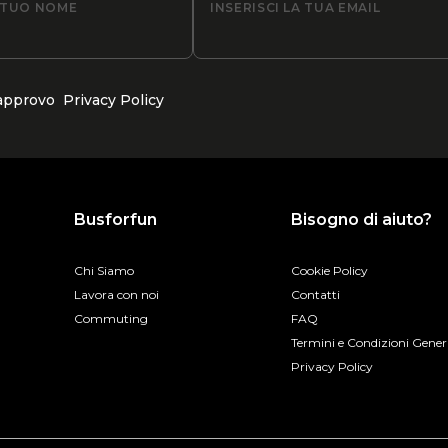
L TUO NOME
INSERISCI LA TUA EMAIL
 approvo
Privacy Policy
Busforfun
Bisogno di aiuto?
Chi Siamo
Cookie Policy
Lavora con noi
Contatti
Commuting
FAQ
Termini e Condizioni Gener
Privacy Policy