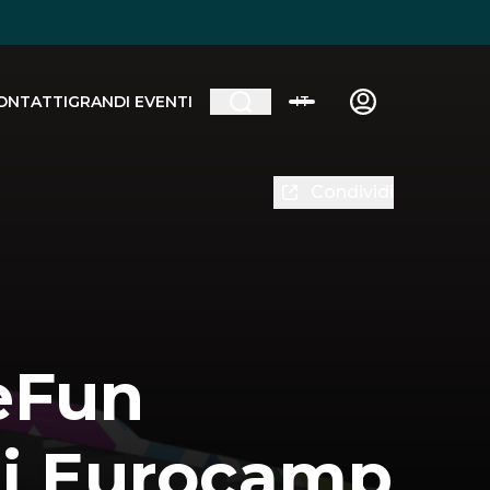
ONTATTI
GRANDI EVENTI
IT
Condividi
eFun
 di Eurocamp