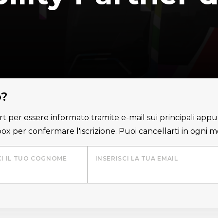
o?
lert per essere informato tramite e-mail sui principali appu
nbox per confermare l'iscrizione. Puoi cancellarti in ogni
CI IL TUO COGNOME
INSERISCI LA TUA EMAIL