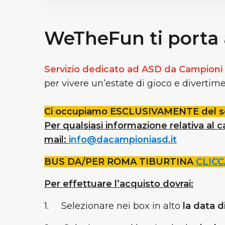
WeTheFun ti porta
Servizio dedicato ad
ASD da Campioni
per vivere un’estate di gioco e divertime
Ci occupiamo ESCLUSIVAMENTE del ser
Per qualsiasi informazione relativa al c
mail:
info@dacampioniasd.it
BUS DA/PER ROMA TIBURTINA
CLICC
Per effettuare l’acquisto dovrai:
1.
Selezionare nei box in alto
la data d