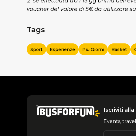
se effettuata tra i 15 gg prima dell'ev
voucher del valore di 5€ da utilizzare s
Tags
Sport
Esperienze
Più Giorni
Basket
Iscriviti al
Events, trave