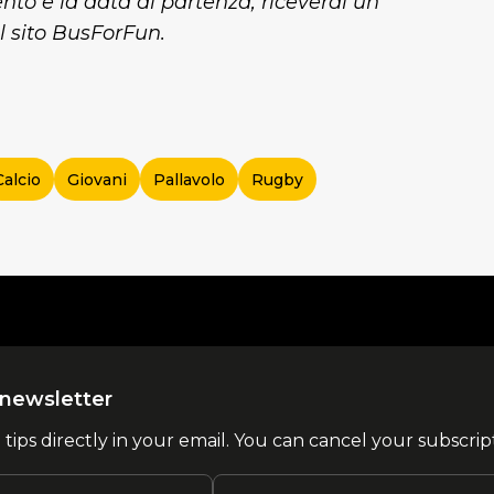
ento e la data di partenza, riceverai un
ul sito BusForFun.
Calcio
Giovani
Pallavolo
Rugby
la newsletter
l tips directly in your email. You can cancel your subscrip