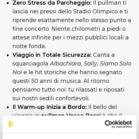
Zero Stress da Parcheggio:
Il pullman ti
lascia nei pressi dello Stadio Olimpico e ti
riprende esattamente nello stesso punto a
fine concerto. Niente chilometri a piedi o
attese infinite per i mezzi pubblici locali a
notte fonda.
Viaggio in Totale Sicurezza:
Canta a
squarciagola
Albachiara
,
Sally
,
Siamo Solo
Noi
e le hit storiche che hanno segnato
questi 50 anni di musica. Al ritorno
pensiamo tutto noi: tu rilassati e riposati
sui nostri sedili confortevoli.
Il Warm-up Inizia a Bordo:
Il bello del
viaggio in
pullman Vasco Rossi
è che il
concerto inizia appena sali a bordo!
Condividi il viaggio con centinaia di altri