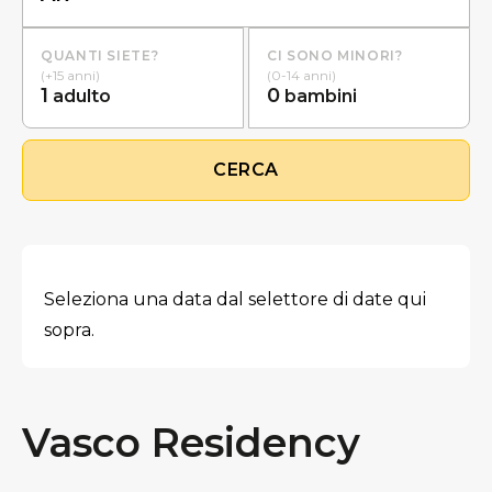
QUANTI SIETE?
CI SONO MINORI?
(+15 anni)
(0-14 anni)
1
0
adulto
bambini
CERCA
Seleziona una data dal selettore di date qui
sopra.
Vasco Residency