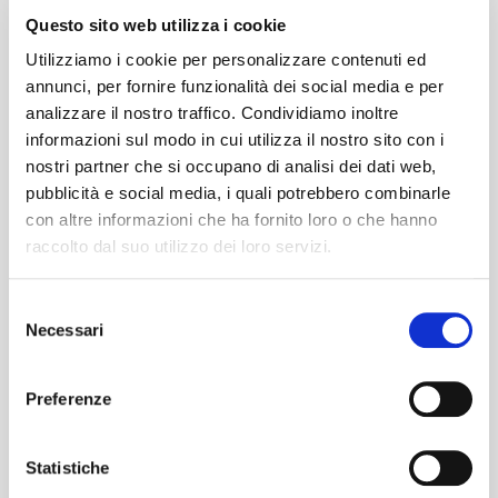
fan del Blasco, tra playlist dedicate e
Questo sito web utilizza i cookie
l'adrenalina che sale chilometro dopo
Utilizziamo i cookie per personalizzare contenuti ed
chilometro.
annunci, per fornire funzionalità dei social media e per
Scelta Sostenibile ed Economica:
analizzare il nostro traffico. Condividiamo inoltre
Dividere il viaggio su un unico mezzo
informazioni sul modo in cui utilizza il nostro sito con i
riduce l'impatto ambientale (meno
nostri partner che si occupano di analisi dei dati web,
pubblicità e social media, i quali potrebbero combinarle
emissioni di CO2) e abbatte drasticamente
con altre informazioni che ha fornito loro o che hanno
i costi di carburante, autostrada e
raccolto dal suo utilizzo dei loro servizi.
parcheggio rispetto all'auto privata.
Non restare a terra: prenota ora il tuo Bus
Selezione
Necessari
del
per Vasco Rossi
consenso
Vasco ci aspetta a Roma per festeggiare 50
Preferenze
anni di record e poesie rock. Tu sei pronto a
urlare sotto il cielo dell'Olimpico? Scegli la
Statistiche
comodità, scegli la sicurezza, viaggia con i