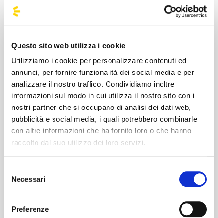
#BusForFun #Ultimo #LaFavolaPerSempre
Questo sito web utilizza i cookie
Utilizziamo i cookie per personalizzare contenuti ed
annunci, per fornire funzionalità dei social media e per
analizzare il nostro traffico. Condividiamo inoltre
informazioni sul modo in cui utilizza il nostro sito con i
Niccolò Moriconi, in arte Ultimo, nasce a Roma il
nostri partner che si occupano di analisi dei dati web,
27/01/96. Debutta nel 2017 con l'album Pianeti. Nel
pubblicità e social media, i quali potrebbero combinarle
2018 vince Sanremo Giovani con Il ballo delle
con altre informazioni che ha fornito loro o che hanno
incertezze ed esce il secondo album Peter Pan.
raccolto dal suo utilizzo dei loro servizi.
Nel 2019 pubblica il terzo disco Colpa delle favole
e il 4 luglio si esibisce allo Stadio Olimpico di Roma
Selezione
con La Favola. Nel 2019 Ultimo è l'artista più
Necessari
del
ascoltato in Italia su Spotify e Apple Music. Nel 2021
consenso
esce il quarto album Solo, autoprodotto dalla sua
etichetta Ultimo Records. Dopo aver collaborato
Preferenze