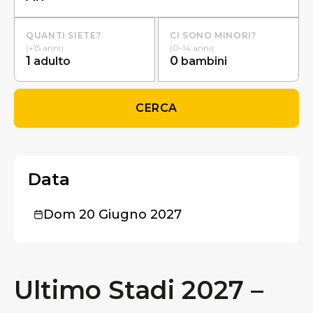
QUANTI SIETE?
CI SONO MINORI?
(+15 anni)
(0-14 anni)
1
0
adulto
bambini
CERCA
Data
Dom 20 Giugno 2027
Ultimo Stadi 2027 –