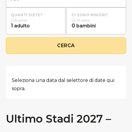
QUANTI SIETE?
CI SONO MINORI?
(+15 anni)
(0-14 anni)
1
0
adulto
bambini
CERCA
Seleziona una data dal selettore di date qui
sopra.
Ultimo Stadi 2027 –