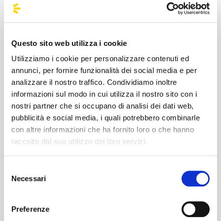
#BusForFun #Ultimo #LaFavolaPerSempre
Questo sito web utilizza i cookie
Utilizziamo i cookie per personalizzare contenuti ed
annunci, per fornire funzionalità dei social media e per
analizzare il nostro traffico. Condividiamo inoltre
informazioni sul modo in cui utilizza il nostro sito con i
Niccolò Moriconi, in arte Ultimo, nasce a Roma il
nostri partner che si occupano di analisi dei dati web,
27/01/96. Debutta nel 2017 con l'album Pianeti. Nel
pubblicità e social media, i quali potrebbero combinarle
2018 vince Sanremo Giovani con Il ballo delle
con altre informazioni che ha fornito loro o che hanno
incertezze ed esce il secondo album Peter Pan.
raccolto dal suo utilizzo dei loro servizi.
Nel 2019 pubblica il terzo disco Colpa delle favole
e il 4 luglio si esibisce allo Stadio Olimpico di Roma
Selezione
con La Favola. Nel 2019 Ultimo è l'artista più
Necessari
del
ascoltato in Italia su Spotify e Apple Music. Nel 2021
consenso
esce il quarto album Solo, autoprodotto dalla sua
etichetta Ultimo Records. Dopo aver collaborato
Preferenze
con Ed Sheeran nel brano 2step, a giugno 2022