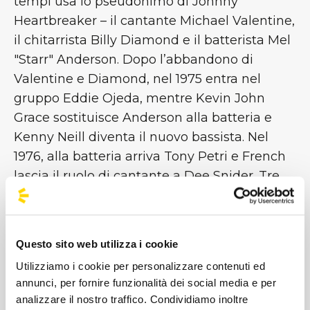
tempi usa lo pseudonimo di Johnny
Heartbreaker – il cantante Michael Valentine,
il chitarrista Billy Diamond e il batterista Mel
"Starr" Anderson. Dopo l’abbandono di
Valentine e Diamond, nel 1975 entra nel
gruppo Eddie Ojeda, mentre Kevin John
Grace sostituisce Anderson alla batteria e
Kenny Neill diventa il nuovo bassista. Nel
1976, alla batteria arriva Tony Petri e French
lascia il ruolo di cantante a Dee Snider. Tre
anni più tardi la band incide il singolo "I'll
never grow up now" / "Under the blade" con
la propria etichetta, la Twisted Sister
Questo sito web utilizza i cookie
Records. Dopo un’altra serie di cambi di
Utilizziamo i cookie per personalizzare contenuti ed
formazione, i Twisted firmano con la Secret
annunci, per fornire funzionalità dei social media e per
Records e nel giugno del 1982 pubblicano
analizzare il nostro traffico. Condividiamo inoltre