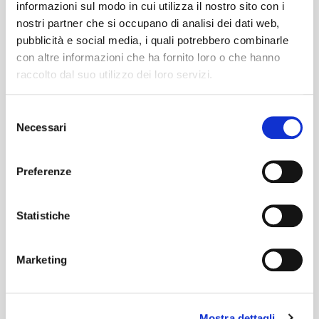
RUFF CUTS, il loro primo EP
[continua su
informazioni sul modo in cui utilizza il nostro sito con i
Rockol]
nostri partner che si occupano di analisi dei dati web,
pubblicità e social media, i quali potrebbero combinarle
con altre informazioni che ha fornito loro o che hanno
Immagini
raccolto dal suo utilizzo dei loro servizi.
Selezione
Necessari
del
consenso
Preferenze
Statistiche
Marketing
Mostra dettagli