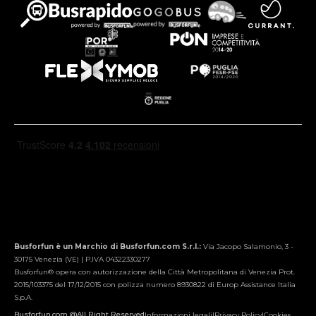
Busforfun è un Marchio di Busforfun.com S.r.l.:
Via Jacopo Salamonio, 3 -
30175 Venezia (VE) | P.IVA 04322330277
Busforfun® opera con autorizzazione della Città Metropolitana di Venezia Prot.
2015/103375 del 17/12/2015 con polizza numero 8930822 di Europ Assistance Italia
S.p.A.
Busforfun.com @All Right Reserved
Informazioni legali
|
Privacy Policy
|
Cookies