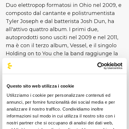
Duo elettropop formatosi in Ohio nel 2009, e
composto dal cantante e polistrumentista
Tyler Joseph e dal batterista Josh Dun, ha
all'attivo quattro album. I primi due,
autoprodotti sono usciti nel 2009 e nel 2011,
ma è con il terzo album, Vessel, e il singolo
Holding on to You che la band raggiunge la
notorietà negli Stati Uniti. Successivamente,
con l'uscita del loro quarto e più recente
album, Blurryface, del 2015, e il
gettonatissimo singolo Stressed
Questo sito web utilizza i cookie
out ottengono un grande successo a livello
Utilizziamo i cookie per personalizzare contenuti ed
internazionale [...]
annunci, per fornire funzionalità dei social media e per
analizzare il nostro traffico. Condividiamo inoltre
informazioni sul modo in cui utilizza il nostro sito con i
Immagini
nostri partner che si occupano di analisi dei dati web,