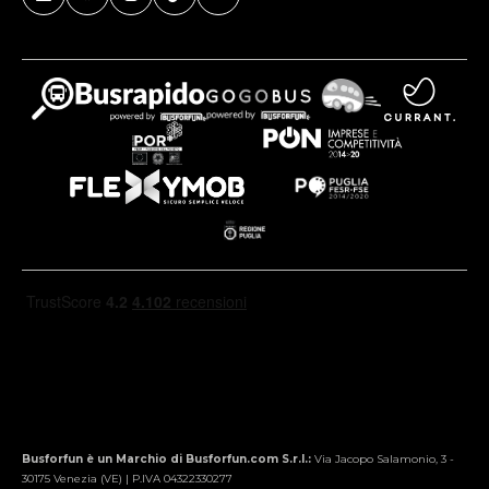
Busforfun è un Marchio di Busforfun.com S.r.l.:
Via Jacopo Salamonio, 3 -
30175 Venezia (VE) | P.IVA 04322330277