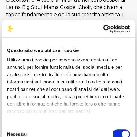
Latina Big Soul Mama Gospel Choir, che diventa
tappa fondamentale della sua crescita artistica. Il
grande successo arriva nel 2001, grazie alla fiducia
accordata dai produttori Alberto Salerno e Mara
Maionchi e a un pezzo che scala classifiche
nazionali ed europee: Xdono. Il resto è storia. Basta
Questo sito web utilizza i cookie
ricordare brani come Sere nere, Stop! Dimentica,
Ed ero contentissimo e Ti scatterò una foto. Nel
Utilizziamo i cookie per personalizzare contenuti ed
2016 pubblica Il mestiere della vita, sesto album in
annunci, per fornire funzionalità dei social media e per
studio contenente i fortunati singoli Potremmo
analizzare il nostro traffico. Condividiamo inoltre
ritornare e Il conforto [...]
informazioni sul modo in cui utilizza il nostro sito con i
nostri partner che si occupano di analisi dei dati web,
pubblicità e social media, i quali potrebbero combinarle
Immagini
con altre informazioni che ha fornito loro o che hanno
raccolto dal suo utilizzo dei loro servizi.
Selezione
Necessari
del