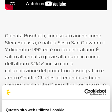
Gionata Boschetti, conosciuto anche come
Sfera Ebbasta, è nato a Sesto San Giovanni il
7 dicembre 1992 ed è un rapper italiano. È
salito alla ribalta grazie alla pubblicazione
dell'album
XDRV
, inciso con la
collaborazione del produttore discografico e
amico Charlie Charles, ottenendo un buon
successo nel nostro Paese. Tale successo si è
ripresentato con le uscite di
Sfera Ebbasta
(2016),
Rockstar
(2018),
Famoso
(2020) e
X2VR
(2023), il secondo dei quali ha
Questo sito web utilizza i cookie