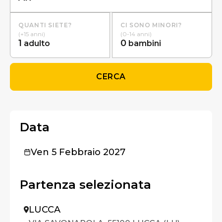
QUANTI SIETE?
CI SONO MINORI?
(+15 anni)
(0-14 anni)
1
0
adulto
bambini
CERCA
Data
Ven 5 Febbraio 2027
Partenza selezionata
LUCCA