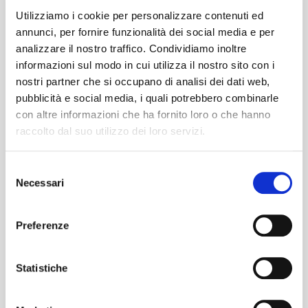
permesso all'artista di divenire il primo
Utilizziamo i cookie per personalizzare contenuti ed
italiano a entrare nella Top 100 mondiale
annunci, per fornire funzionalità dei social media e per
della piattaforma di streaming Spotify. Nel
analizzare il nostro traffico. Condividiamo inoltre
2020 diventa l'artista ad aver venduto più
informazioni sul modo in cui utilizza il nostro sito con i
dischi in Italia nel decennio 2010-2019 con
nostri partner che si occupano di analisi dei dati web,
più di 4,2 milioni di copie tra album e singoli
pubblicità e social media, i quali potrebbero combinarle
con altre informazioni che ha fornito loro o che hanno
digitali, mentre al 2023 detiene il record del
raccolto dal suo utilizzo dei loro servizi.
maggior numero di brani piazzati al primo
posto della Top Singoli.
Selezione
Necessari
del
Immagini
consenso
Preferenze
Statistiche