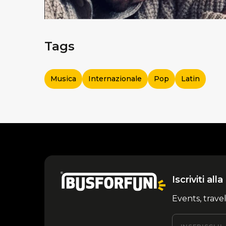
Tags
Musica
Internazionale
Pop
Latin
Iscriviti al
Events, trave