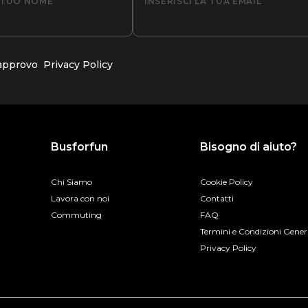
L TUO NOME
INSERISCI LA TUA EMAIL
 approvo
Privacy Policy
Busforfun
Bisogno di aiuto?
Chi Siamo
Cookie Policy
Lavora con noi
Contatti
Commuting
FAQ
Termini e Condizioni Gener
Privacy Policy