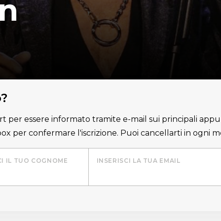
in
o?
lert per essere informato tramite e-mail sui principali appu
nbox per confermare l'iscrizione. Puoi cancellarti in ogni
CI IL TUO COGNOME
INSERISCI LA TUA EMAIL