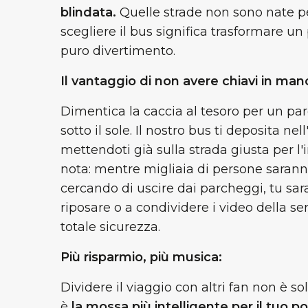
blindata.
Quelle strade non sono nate pe
scegliere il bus significa trasformare un
puro divertimento.
Il vantaggio di non avere chiavi in man
Dimentica la caccia al tesoro per un par
sotto il sole. Il nostro bus ti deposita nell
mettendoti già sulla strada giusta per l'
nota: mentre migliaia di persone sarann
cercando di uscire dai parcheggi, tu sa
riposare o a condividere i video della s
totale sicurezza.
Più risparmio, più musica:
Dividere il viaggio con altri fan non è so
è
la mossa più intelligente per il tuo p