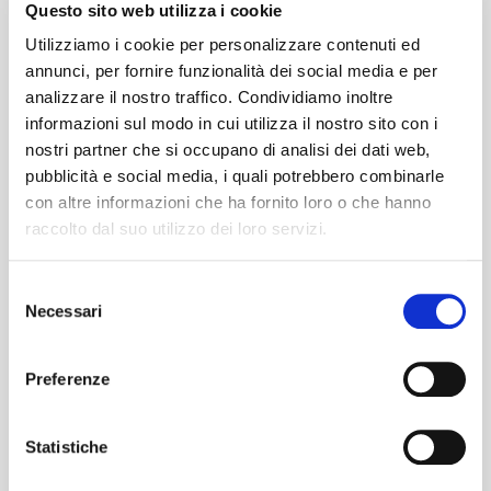
Questo sito web utilizza i cookie
hotel subito dopo la fine del concerto: la
Utilizziamo i cookie per personalizzare contenuti ed
soluzione perfetta per i turisti e per chi
annunci, per fornire funzionalità dei social media e per
vuole il massimo del comfort.
analizzare il nostro traffico. Condividiamo inoltre
Viaggio 100% Sostenibile:
In linea con la
informazioni sul modo in cui utilizza il nostro sito con i
filosofia green dell'Arena, scegliere il bus
nostri partner che si occupano di analisi dei dati web,
pubblicità e social media, i quali potrebbero combinarle
collettivo è la scelta più ecologica. Ogni
con altre informazioni che ha fornito loro o che hanno
nostro bus toglie dalla strada decine di
raccolto dal suo utilizzo dei loro servizi.
auto private, riducendo drasticamente le
emissioni di CO2 e l'impatto ambientale
Selezione
dell'evento.
Necessari
del
Sicurezza e Relax:
Dimentica lo stress del
consenso
traffico autostradale di Reggio Emilia o la
Preferenze
stanchezza della guida notturna dopo ore
di mosh pit e canzoni. Rilassati sui nostri
Statistiche
bus moderni mentre i nostri autisti
professionisti pensano a tutto.