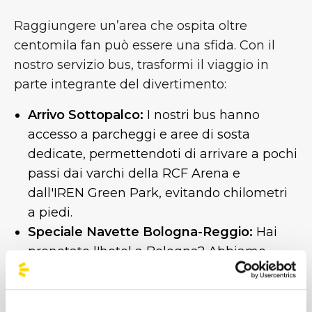
Raggiungere un’area che ospita oltre
centomila fan può essere una sfida. Con il
nostro servizio bus, trasformi il viaggio in
parte integrante del divertimento:
Arrivo Sottopalco:
I nostri bus hanno
accesso a parcheggi e aree di sosta
dedicate, permettendoti di arrivare a pochi
passi dai varchi della RCF Arena e
dall'IREN Green Park, evitando chilometri
a piedi.
Speciale Navette Bologna-Reggio:
Hai
prenotato l'hotel a Bologna? Abbiamo
attivato un servizio navetta specifico da e
per il capoluogo emiliano. Ti veniamo a
prendere e ti riportiamo comodamente in