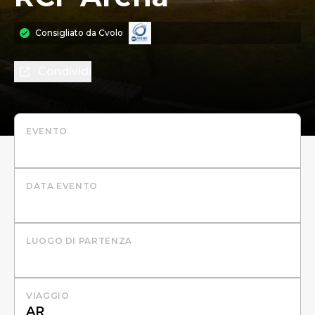
Consigliato da
Cvolo
Condividi
EVENTO
DATA EVENTO
LUOGO DI PARTENZA
VIAGGIO