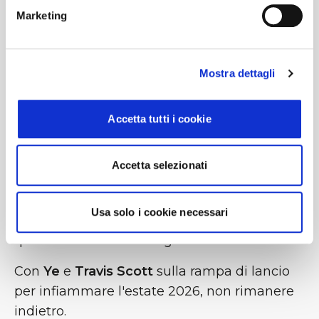
Marketing
Socializzazione:
Il clima del festival inizia a
bordo! Viaggia con persone che
condividono la tua stessa passione e
Mostra dettagli
preparati allo show in un ambiente sicuro
e divertente.
Accetta tutti i cookie
La tua porta d'accesso ai grandi eventi
Che si tratti del storico live di
Harry Styles
,
Accetta selezionati
dell'energia degli
AC/DC
o dello mitico
"Campovolo" di
Ligabue
, BusForFun ti
Usa solo i cookie necessari
garantisce la massima facilità di accesso a
questa struttura d'avanguardia.
Con
Ye
e
Travis Scott
sulla rampa di lancio
per infiammare l'estate 2026, non rimanere
indietro.