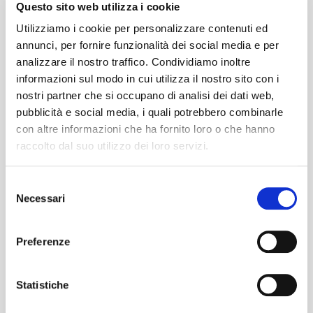
Questo sito web utilizza i cookie
hotel subito dopo la fine del concerto: la
Utilizziamo i cookie per personalizzare contenuti ed
soluzione perfetta per i turisti e per chi
annunci, per fornire funzionalità dei social media e per
vuole il massimo del comfort.
analizzare il nostro traffico. Condividiamo inoltre
Viaggio 100% Sostenibile:
In linea con la
informazioni sul modo in cui utilizza il nostro sito con i
filosofia green dell'Arena, scegliere il bus
nostri partner che si occupano di analisi dei dati web,
pubblicità e social media, i quali potrebbero combinarle
collettivo è la scelta più ecologica. Ogni
con altre informazioni che ha fornito loro o che hanno
nostro bus toglie dalla strada decine di
raccolto dal suo utilizzo dei loro servizi.
auto private, riducendo drasticamente le
emissioni di CO2 e l'impatto ambientale
Selezione
dell'evento.
Necessari
del
Sicurezza e Relax:
Dimentica lo stress del
consenso
traffico autostradale di Reggio Emilia o la
Preferenze
stanchezza della guida notturna dopo ore
di mosh pit e canzoni. Rilassati sui nostri
Statistiche
bus moderni mentre i nostri autisti
professionisti pensano a tutto.