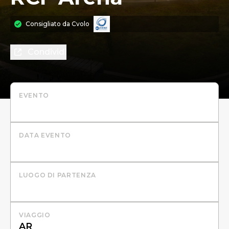
Consigliato da
Cvolo
Condividi
EVENTO
DATA EVENTO
LUOGO DI PARTENZA
VIAGGIO