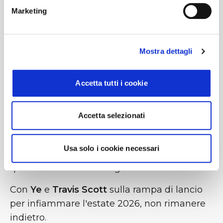
Marketing
Socializzazione:
Il clima del festival inizia a
bordo! Viaggia con persone che
condividono la tua stessa passione e
Mostra dettagli
preparati allo show in un ambiente sicuro
e divertente.
Accetta tutti i cookie
La tua porta d'accesso ai grandi eventi
Che si tratti del storico live di
Harry Styles
,
Accetta selezionati
dell'energia degli
AC/DC
o dello mitico
"Campovolo" di
Ligabue
, BusForFun ti
Usa solo i cookie necessari
garantisce la massima facilità di accesso a
questa struttura d'avanguardia.
Con
Ye
e
Travis Scott
sulla rampa di lancio
per infiammare l'estate 2026, non rimanere
indietro.