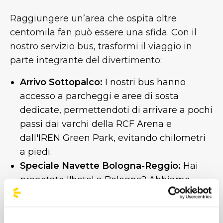
Raggiungere un’area che ospita oltre
centomila fan può essere una sfida. Con il
nostro servizio bus, trasformi il viaggio in
parte integrante del divertimento:
Arrivo Sottopalco:
I nostri bus hanno
accesso a parcheggi e aree di sosta
dedicate, permettendoti di arrivare a pochi
passi dai varchi della RCF Arena e
dall'IREN Green Park, evitando chilometri
a piedi.
Speciale Navette Bologna-Reggio:
Hai
prenotato l'hotel a Bologna? Abbiamo
attivato un servizio navetta specifico da e
per il capoluogo emiliano. Ti veniamo a
prendere e ti riportiamo comodamente in