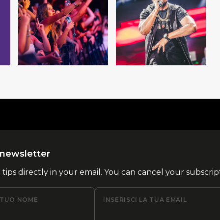
la newsletter
l tips directly in your email. You can cancel your subscrip
L TUO NOME
INSERISCI LA TUA EMAIL