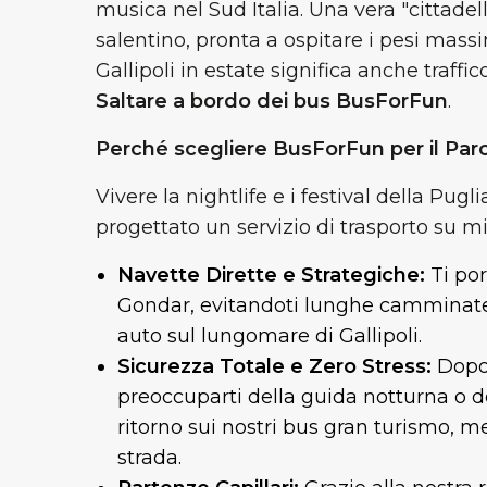
musica nel Sud Italia. Una vera "cittadel
salentino, pronta a ospitare i pesi mass
Gallipoli in estate significa anche traffi
Saltare a bordo dei bus BusForFun
.
Perché scegliere BusForFun per il Pa
Vivere la nightlife e i festival della Pu
progettato un servizio di trasporto su mis
Navette Dirette e Strategiche:
Ti po
Gondar, evitandoti lunghe camminate so
auto sul lungomare di Gallipoli.
Sicurezza Totale e Zero Stress:
Dopo 
preoccuparti della guida notturna o dei 
ritorno sui nostri bus gran turismo, me
strada.