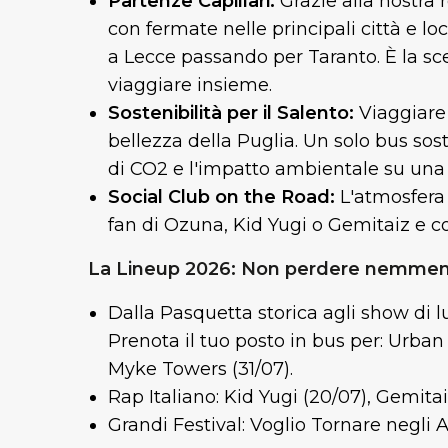
Partenze Capillari:
Grazie alla nostra 
con fermate nelle principali città e loc
a Lecce passando per Taranto. È la sce
viaggiare insieme.
Sostenibilità per il Salento:
Viaggiare
bellezza della Puglia. Un solo bus sos
di CO2 e l'impatto ambientale su una 
Social Club on the Road:
L'atmosfera 
fan di Ozuna, Kid Yugi o Gemitaiz e co
La Lineup 2026: Non perdere nemmen
Dalla Pasquetta storica agli show di lu
Prenota il tuo posto in bus per: Urba
Myke Towers (31/07).
Rap Italiano: Kid Yugi (20/07), Gemitai
Grandi Festival: Voglio Tornare negli A