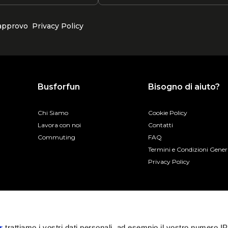
 approvo
Privacy Policy
Busforfun
Bisogno di aiuto?
Chi Siamo
Cookie Policy
Lavora con noi
Contatti
Commuting
FAQ
Termini e Condizioni Gener
Privacy Policy
r
trattiamo i vostri dati personali, ad esempio il vostro numero IP