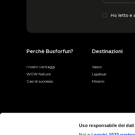
Ho letto e
Perchè Busforfun?
Destinazioni
I nostri vantaggi
Vasco
WOW Nature
Ligabue
Casi di successo
Misano
Uso responsabile dei dati
Noi e
i nostri 1022 partne