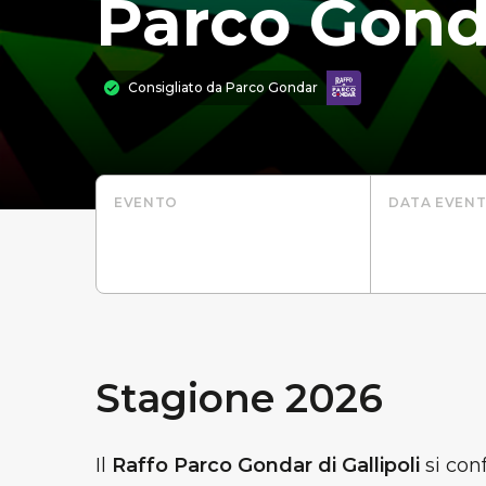
Parco Gond
Consigliato da
Parco Gondar
EVENTO
DATA EVEN
Stagione 2026
Il
Raffo Parco Gondar di Gallipoli
si con