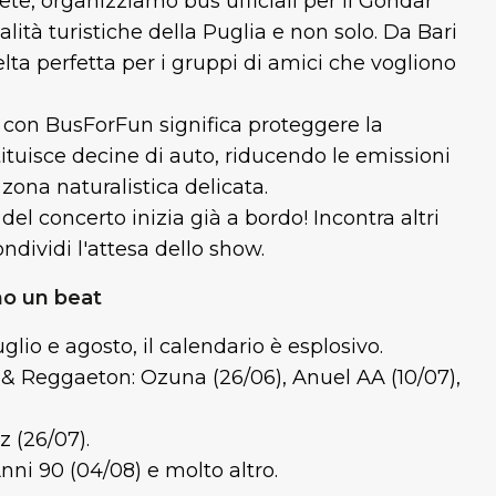
rete, organizziamo bus ufficiali per il Gondar
alità turistiche della Puglia e non solo. Da Bari
lta perfetta per i gruppi di amici che vogliono
 con BusForFun significa proteggere la
tituisce decine di auto, riducendo le emissioni
zona naturalistica delicata.
del concerto inizia già a bordo! Incontra altri
ndividi l'attesa dello show.
o un beat
glio e agosto, il calendario è esplosivo.
n & Reggaeton: Ozuna (26/06), Anuel AA (10/07),
z (26/07).
nni 90 (04/08) e molto altro.