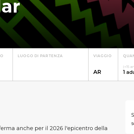
ar
TO
LUOGO DI PARTENZA
VIAGGIO
QUAN
(+15 a
1
ad
S
s
ferma anche per il 2026 l'epicentro della