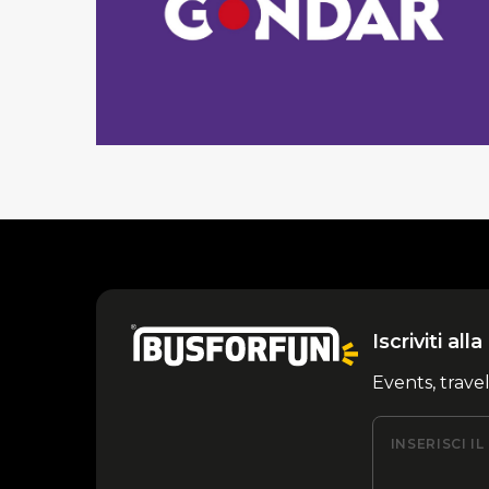
Iscriviti al
Events, trave
INSERISCI I