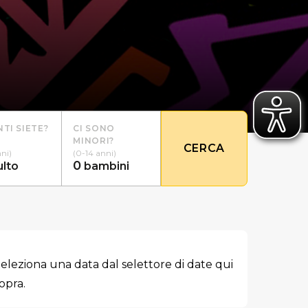
TI SIETE?
CI SONO
MINORI?
CERCA
nni)
(0-14 anni)
0
ulto
bambini
eleziona una data dal selettore di date qui
opra.