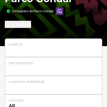
Consigliato da
Parco Gondar
Condividi
EVENTO
DATA EVENTO
LUOGO DI PARTENZA
VIAGGIO