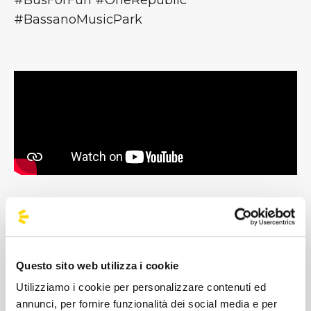
#BusForFun #OneRepublic
#BassanoMusicPark
Gli OneRepublic nascono nel 2002 in
Colorado, ma il successo definitivo arriva
Questo sito web utilizza i cookie
cinque anni più tardi con Dreaming Out
Utilizziamo i cookie per personalizzare contenuti ed
Loud, album del debutto che vende oltre 2
annunci, per fornire funzionalità dei social media e per