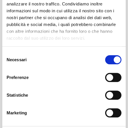
analizzare il nostro traffico. Condividiamo inoltre
milioni di copie in tutto il pianeta.
informazioni sul modo in cui utilizza il nostro sito con i
“Apologize”, il primo singolo, diventa un
nostri partner che si occupano di analisi dei dati web,
successo globale anche nella versione
pubblicità e social media, i quali potrebbero combinarle
remixata del rapper Timbaland. Dopo altri
con altre informazioni che ha fornito loro o che hanno
due dischi di inediti, Waking Up del 2009 e
raccolto dal suo utilizzo dei loro servizi.
Native del 2013, la band di Ryan Tedder e
soci nel 2016 rilascia il quarto lavoro dal titolo
Selezione
Necessari
Oh My My, anticipato dai fortunati singoli
del
consenso
“Wherever I Go” e “Kids" [...]
Preferenze
Immagini
Statistiche
Marketing