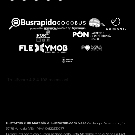
Busforfun è un Marchio di Busforfun.com S.r.l.:
Via Jacopo Salamonio, 3 -
30175 Venezia (VE) | P.IVA 04322330277
Busforfun® opera con autorizzazione della Città Metropolitana di Venezia Prot.