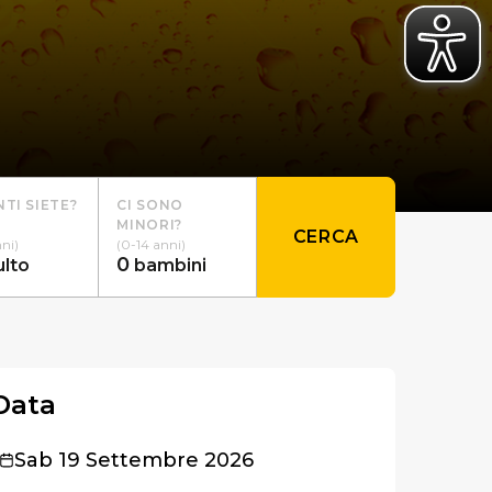
TI SIETE?
CI SONO
MINORI?
CERCA
nni)
(0-14 anni)
0
ulto
bambini
Data
Sab 19 Settembre 2026