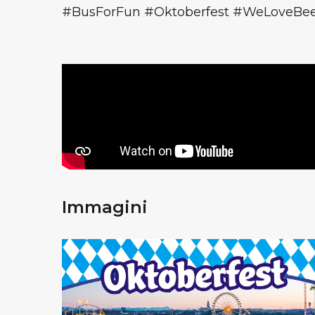
#BusForFun #Oktoberfest #WeLoveBe
Immagini