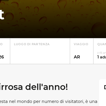
t
TO
LUOGO DI PARTENZA
VIAGGIO
QUAN
(+15 a
1
ad
irrosa dell'anno!
festa nel mondo per numero di visitatori, è una