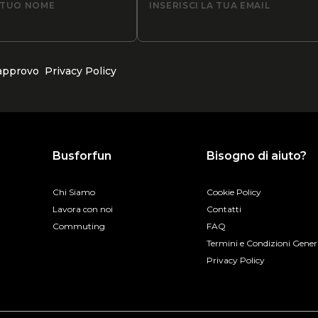
L TUO NOME
INSERISCI LA TUA EMAIL
 approvo
Privacy Policy
Busforfun
Bisogno di aiuto?
Chi Siamo
Cookie Policy
Lavora con noi
Contatti
Commuting
FAQ
Termini e Condizioni Gener
Privacy Policy