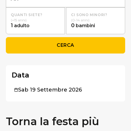
QUANTI SIETE?
CI SONO MINORI?
(+15 anni)
(0-14 anni)
1
0
adulto
bambini
CERCA
Data
Sab 19 Settembre 2026
Torna la festa più