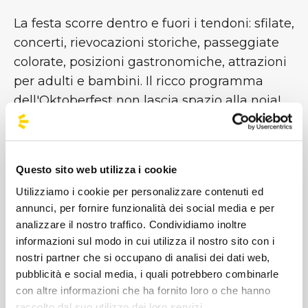
La festa scorre dentro e fuori i tendoni: sfilate,
concerti, rievocazioni storiche, passeggiate
colorate, posizioni gastronomiche, attrazioni
per adulti e bambini. Il ricco programma
dell'Oktoberfest non lascia spazio alla noia!
Quest'anno non perdere il Bierfest più
grande del mondo, vieni con noi di
BusForFun alle migliori feste della birra!
Questo sito web utilizza i cookie
Utilizziamo i cookie per personalizzare contenuti ed
annunci, per fornire funzionalità dei social media e per
#BusForFun #Oktoberfest #WeLoveBeer
analizzare il nostro traffico. Condividiamo inoltre
informazioni sul modo in cui utilizza il nostro sito con i
nostri partner che si occupano di analisi dei dati web,
pubblicità e social media, i quali potrebbero combinarle
con altre informazioni che ha fornito loro o che hanno
raccolto dal suo utilizzo dei loro servizi.