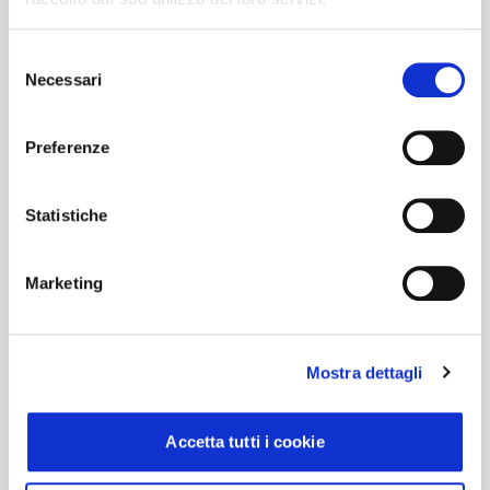
Selezione
Necessari
del
consenso
Preferenze
Immagini
Statistiche
Marketing
Mostra dettagli
Accetta tutti i cookie