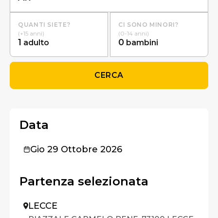
QUANTI SIETE?
CI SONO MINORI?
(+15 anni)
(0-14 anni)
1
0
adulto
bambini
CERCA
Data
Gio 29 Ottobre 2026
Partenza selezionata
LECCE