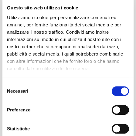
#DinnerPartyLiveOnTour
Questo sito web utilizza i cookie
Utilizziamo i cookie per personalizzare contenuti ed
annunci, per fornire funzionalità dei social media e per
analizzare il nostro traffico. Condividiamo inoltre
informazioni sul modo in cui utilizza il nostro sito con i
nostri partner che si occupano di analisi dei dati web,
pubblicità e social media, i quali potrebbero combinarle
con altre informazioni che ha fornito loro o che hanno
raccolto dal suo utilizzo dei loro servizi.
Selezione
Necessari
del
consenso
Classe 1993, irlandese, Niall Horan nel
Preferenze
2010 prende parte alle audizioni del talent
show britannico
The X Factor dove
Statistiche
venne successivamente incluso negli
One