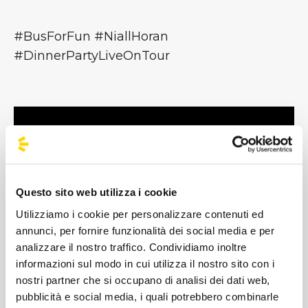
#BusForFun #NiallHoran
#DinnerPartyLiveOnTour
Questo sito web utilizza i cookie
Utilizziamo i cookie per personalizzare contenuti ed
annunci, per fornire funzionalità dei social media e per
analizzare il nostro traffico. Condividiamo inoltre
informazioni sul modo in cui utilizza il nostro sito con i
Classe 1993, irlandese, Niall Horan nel
nostri partner che si occupano di analisi dei dati web,
pubblicità e social media, i quali potrebbero combinarle
2010 prende parte alle audizioni del talent