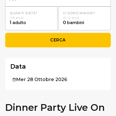
QUANTI SIETE?
CI SONO MINORI?
(+15 anni)
(0-14 anni)
1
0
adulto
bambini
CERCA
Data
Mer 28 Ottobre 2026
Dinner Party Live On