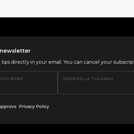
la newsletter
l tips directly in your email. You can cancel your subscrip
L TUO NOME
INSERISCI LA TUA EMAIL
 approvo
Privacy Policy