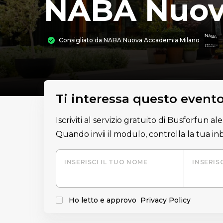
NABA Nuov
Consigliato da
NABA Nuova Accademia Milano
Ti interessa questo event
Iscriviti al servizio gratuito di Busforfun a
Quando invii il modulo, controlla la tua i
INSERISCI IL TUO NOME
INSERIS
Ho letto e approvo
Privacy Policy