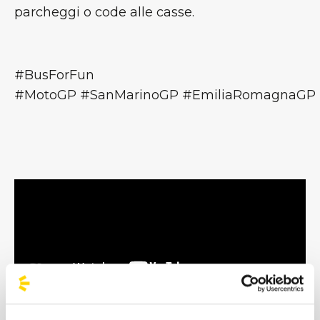
parcheggi o code alle casse.
#BusForFun
#MotoGP #SanMarinoGP #EmiliaRomagnaGP 
Tutti i marchi qui esposti sono di proprietà
dei rispettivi detentori dei copyright.