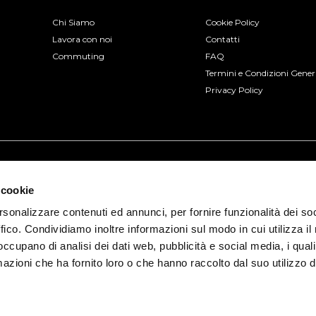
Chi Siamo
Cookie Policy
Lavora con noi
Contatti
Commuting
FAQ
Termini e Condizioni Gener
Privacy Policy
 cookie
rsonalizzare contenuti ed annunci, per fornire funzionalità dei so
ffico. Condividiamo inoltre informazioni sul modo in cui utilizza il 
 occupano di analisi dei dati web, pubblicità e social media, i qual
azioni che ha fornito loro o che hanno raccolto dal suo utilizzo d
io, 3 - 30175 Venezia (VE) | P.IVA 04322330277