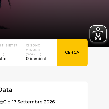
TI SIETE?
CI SONO
MINORI?
CERCA
nni)
(0-14 anni)
0
ulto
bambini
Data
Gio 17 Settembre 2026