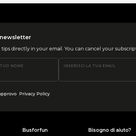
la newsletter
l tips directly in your email. You can cancel your subscrip
L TUO NOME
INSERISCI LA TUA EMAIL
 approvo
Privacy Policy
Busforfun
Bisogno di aiuto?