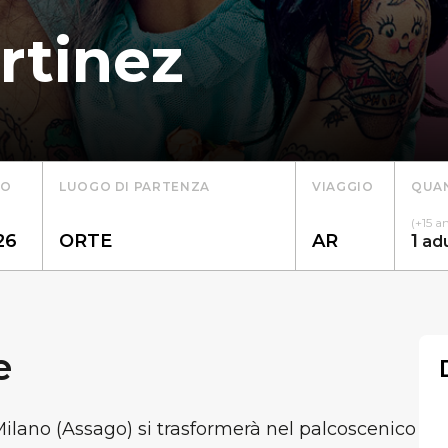
rtinez
TO
LUOGO DI PARTENZA
VIAGGIO
QUAN
(+15 a
1
ad
e
Milano (Assago) si trasformerà nel palcoscenico