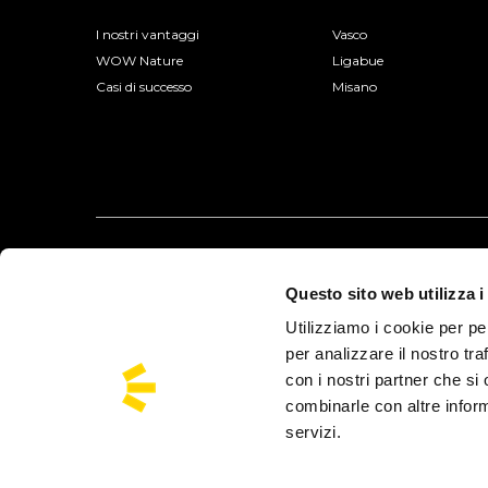
I nostri vantaggi
Vasco
WOW Nature
Ligabue
Casi di successo
Misano
Questo sito web utilizza i
Utilizziamo i cookie per pe
per analizzare il nostro tra
con i nostri partner che si
combinarle con altre inform
servizi.
Busforfun è un Marchio di Busforfun.com S.r.l.:
Via Jacopo Salamon