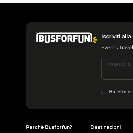
Iscriviti al
Events, trave
INSERISCI I
Ho letto e
Perchè Busforfun?
Destinazioni