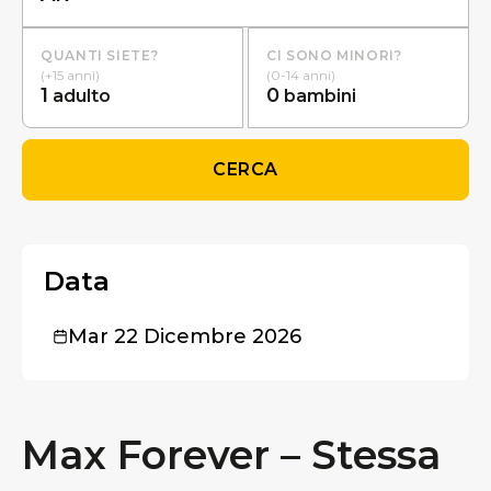
QUANTI SIETE?
CI SONO MINORI?
(+15 anni)
(0-14 anni)
1
0
adulto
bambini
CERCA
Data
Mar 22 Dicembre 2026
Max Forever – Stessa