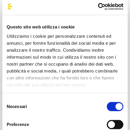
Scendi dal bus nei pressi dell'ingresso
della venue, senza chilometri a piedi.
Pre-show a bordo:
Il viaggio diventa un
enorme karaoke collettivo tra fan, pronti a
Questo sito web utilizza i cookie
ripassare ogni traccia fin dalla partenza.
Utilizziamo i cookie per personalizzare contenuti ed
Rientro sicuro e zero pensieri:
Goditi lo
annunci, per fornire funzionalità dei social media e per
analizzare il nostro traffico. Condividiamo inoltre
spettacolo fino all'ultimo bis; alla guida e
informazioni sul modo in cui utilizza il nostro sito con i
alla strada al ritorno ci pensiamo noi.
nostri partner che si occupano di analisi dei dati web,
pubblicità e social media, i quali potrebbero combinarle
Raggiungi Max Pezzali in bus da tutta Italia:
con altre informazioni che ha fornito loro o che hanno
cerca la fermata più vicina alla tua città dal
raccolto dal suo utilizzo dei loro servizi.
menu a tendina, scegli la tua tappa e
unisciti al divertimento a bordo!
Selezione
Necessari
del
consenso
Preferenze