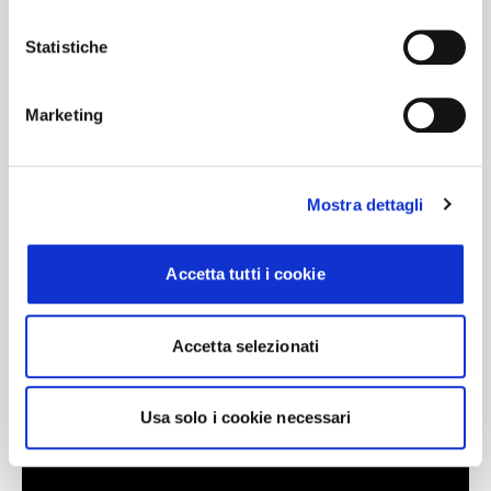
Statistiche
Marketing
Mostra dettagli
Accetta tutti i cookie
#BusForFun #MaxPezzali #MaxPezzaliLive
Accetta selezionati
#ConcertiInBus #Palasport2027
#MaxForever
Usa solo i cookie necessari