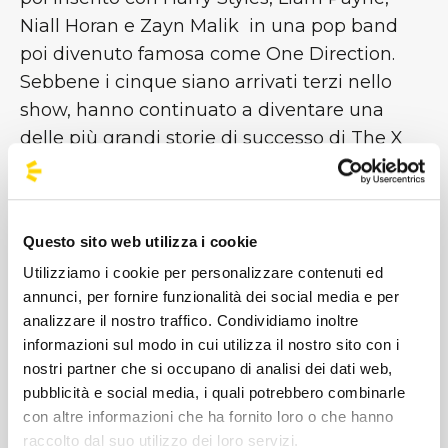
Niall Horan e Zayn Malik in una pop band
poi divenuto famosa come One Direction.
Sebbene i cinque siano arrivati terzi nello
show, hanno continuato a diventare una
delle più grandi storie di successo di The X
Factor, in cima alle classifiche in tutto il
mondo. All'inizio del 2016, gli One Direction
hanno iniziato una pausa, dando ai singoli
Questo sito web utilizza i cookie
membri il tempo di perseguire le loro
Utilizziamo i cookie per personalizzare contenuti ed
carriere soliste [...]
annunci, per fornire funzionalità dei social media e per
analizzare il nostro traffico. Condividiamo inoltre
Immagini
informazioni sul modo in cui utilizza il nostro sito con i
nostri partner che si occupano di analisi dei dati web,
pubblicità e social media, i quali potrebbero combinarle
con altre informazioni che ha fornito loro o che hanno
raccolto dal suo utilizzo dei loro servizi.