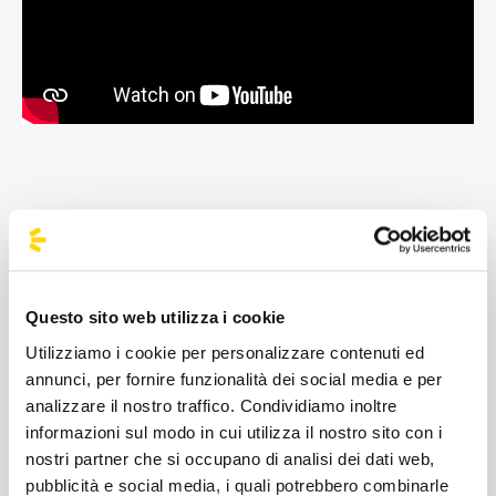
Lewis Capaldi è un cantautore scozzese
originario di Glasgow, Scozia. Capaldi ha
imparato a suonare la chitarra quando aveva
Questo sito web utilizza i cookie
nove anni, e ha iniziato la sua carriera
Utilizziamo i cookie per personalizzare contenuti ed
musicale cantando in pub a 12 anni. Ha
annunci, per fornire funzionalità dei social media e per
pubblicato il suo EP di debutto intitolato
analizzare il nostro traffico. Condividiamo inoltre
"Bloom EP" il 20 ottobre del 2017, nel quale ci
informazioni sul modo in cui utilizza il nostro sito con i
sono collaborazioni con il produttore Malay,
nostri partner che si occupano di analisi dei dati web,
vincitore di un Grammy Award e
pubblicità e social media, i quali potrebbero combinarle