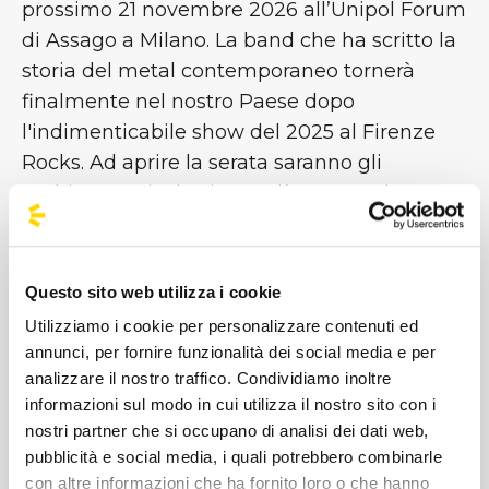
prossimo 21 novembre 2026 all’Unipol Forum
di Assago a Milano. La band che ha scritto la
storia del metal contemporaneo tornerà
finalmente nel nostro Paese dopo
l'indimenticabile show del 2025 al Firenze
Rocks. Ad aprire la serata saranno gli
Architets e Pixel Grip perciò non perdere
l'occasione di assaporare tutta l'energia dei
ragazzi di Bakersfield, sarà un evento
indimenticabile! Raggiungi i Korn
in bus:
Questo sito web utilizza i cookie
cerca la fermata più vicina e parti con noi!!
Utilizziamo i cookie per personalizzare contenuti ed
annunci, per fornire funzionalità dei social media e per
analizzare il nostro traffico. Condividiamo inoltre
informazioni sul modo in cui utilizza il nostro sito con i
#BusForFun #KoЯn
nostri partner che si occupano di analisi dei dati web,
pubblicità e social media, i quali potrebbero combinarle
con altre informazioni che ha fornito loro o che hanno