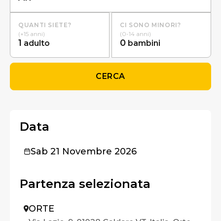
QUANTI SIETE?
CI SONO MINORI?
(+15 anni)
(0-14 anni)
1
0
adulto
bambini
CERCA
Data
Sab 21 Novembre 2026
Partenza selezionata
ORTE