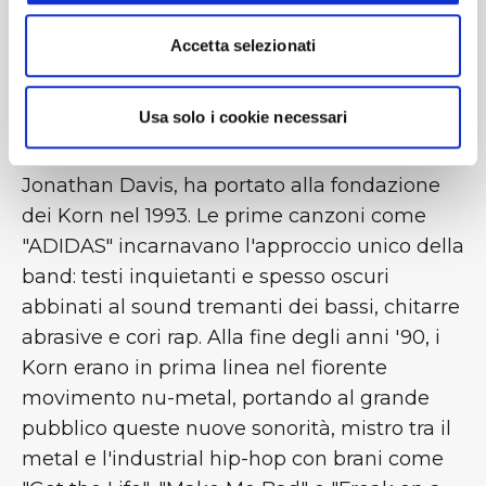
su MTV, e permesso di aprire il Family Values
​​Tour con Limp Bizkit e Ice Cube. Le radici dei
Accetta selezionati
Korn risalgono al hardrock di fine anni '80
quando molti membri militavano nei LAPD;
Usa solo i cookie necessari
dopo lo scioglimento del gruppo, l'incontro
col chitarrista Brian Welch ed il cantante
Jonathan Davis, ha portato alla fondazione
dei Korn nel 1993. Le prime canzoni come
"ADIDAS" incarnavano l'approccio unico della
band: testi inquietanti e spesso oscuri
abbinati al sound tremanti dei bassi, chitarre
abrasive e cori rap. Alla fine degli anni '90, i
Korn erano in prima linea nel fiorente
movimento nu-metal, portando al grande
pubblico queste nuove sonorità, mistro tra il
metal e l'industrial hip-hop con brani come