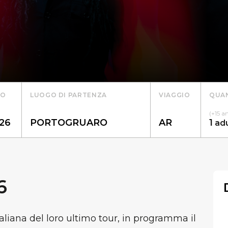
TO
LUOGO DI PARTENZA
VIAGGIO
QUAN
(+15 a
1
ad
6
liana del loro ultimo tour, in programma il