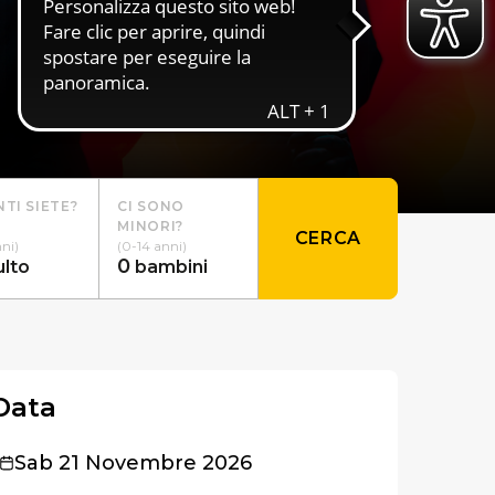
TI SIETE?
CI SONO
MINORI?
CERCA
nni)
(0-14 anni)
0
ulto
bambini
Data
Sab 21 Novembre 2026