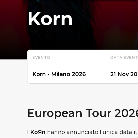
Korn
EVENTO
DATA EVEN
European Tour 202
I
KoЯn
hanno annunciato l’unica data ita