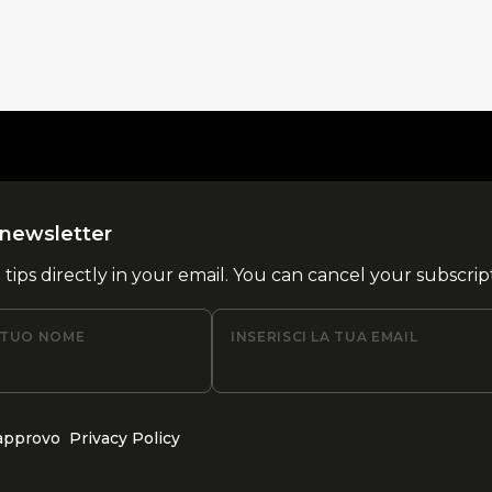
la newsletter
l tips directly in your email. You can cancel your subscrip
L TUO NOME
INSERISCI LA TUA EMAIL
 approvo
Privacy Policy