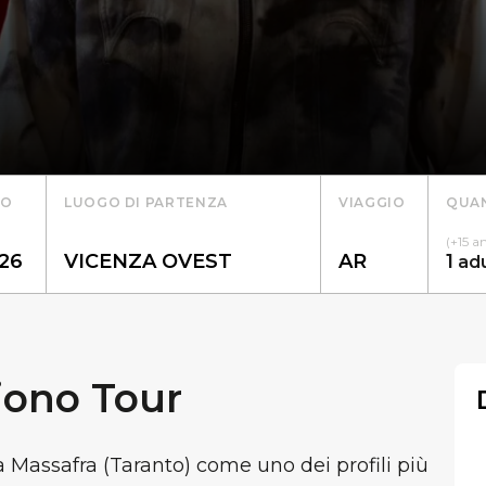
TO
LUOGO DI PARTENZA
VIAGGIO
QUAN
(+15 a
1
ad
iono Tour
a Massafra (Taranto) come uno dei profili più