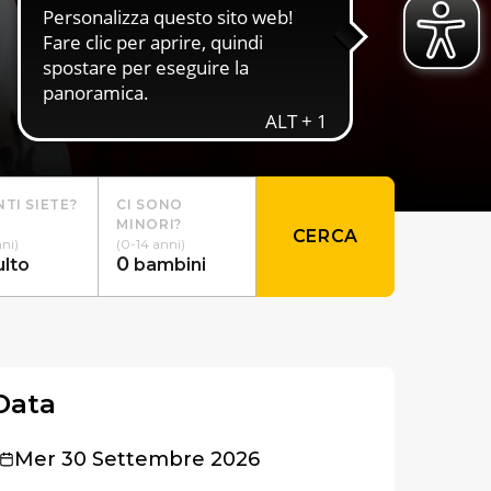
TI SIETE?
CI SONO
MINORI?
CERCA
nni)
(0-14 anni)
0
ulto
bambini
Data
Mer 30 Settembre 2026