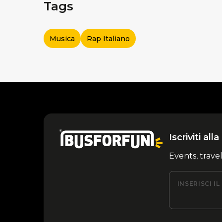
Tags
Musica
Rap Italiano
Iscriviti al
Events, trave
INSERISCI I