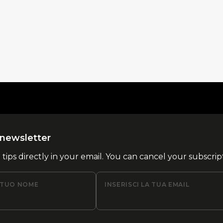
la newsletter
l tips directly in your email. You can cancel your subscrip
L TUO NOME
INSERISCI LA TUA EMAIL