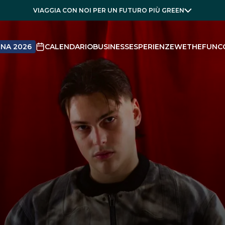
VIAGGIA CON NOI PER UN FUTURO PIÙ GREEN
NA 2026
CALENDARIO
BUSINESS
ESPERIENZE
WETHEFUN
C