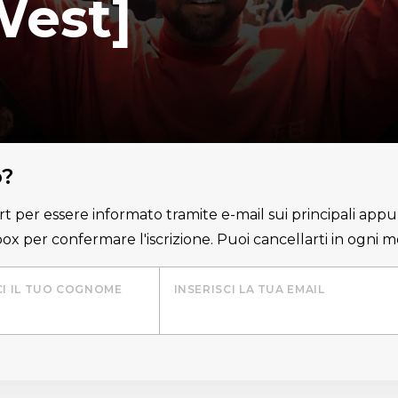
West]
o?
lert per essere informato tramite e-mail sui principali appu
nbox per confermare l'iscrizione. Puoi cancellarti in ogni
CI IL TUO COGNOME
INSERISCI LA TUA EMAIL