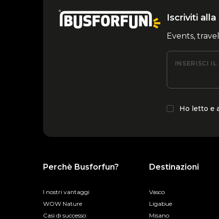
Iscriviti al
Events, trave
INSERISCI I
Ho letto e
Perchè Busforfun?
Destinazioni
I nostri vantaggi
Vasco
WOW Nature
Ligabue
Casi di successo
Misano