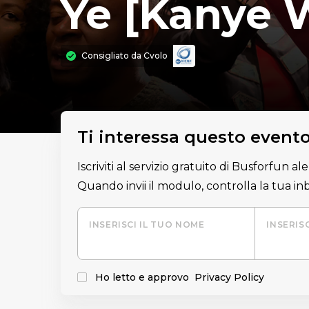
Ye [Kanye 
Consigliato da
Cvolo
Ti interessa questo event
Iscriviti al servizio gratuito di Busforfun a
Quando invii il modulo, controlla la tua i
INSERISCI IL TUO NOME
INSERIS
Ho letto e approvo
Privacy Policy