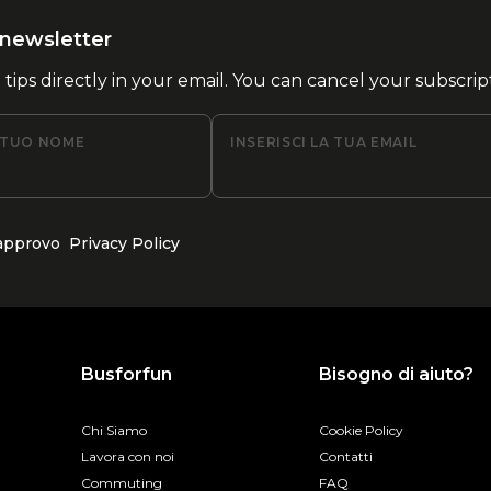
la newsletter
l tips directly in your email. You can cancel your subscrip
L TUO NOME
INSERISCI LA TUA EMAIL
 approvo
Privacy Policy
Busforfun
Bisogno di aiuto?
Chi Siamo
Cookie Policy
Lavora con noi
Contatti
Commuting
FAQ