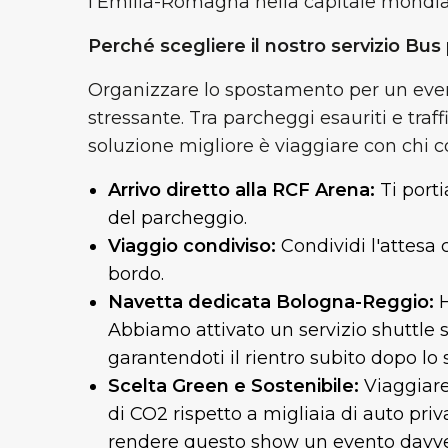
l'Emilia-Romagna nella capitale mondial
Perché scegliere il nostro servizio Bus
Organizzare lo spostamento per un even
stressante. Tra parcheggi esauriti e traf
soluzione migliore è viaggiare con chi c
Arrivo diretto alla RCF Arena:
Ti porti
del parcheggio.
Viaggio condiviso:
Condividi l'attesa c
bordo.
Navetta dedicata Bologna-Reggio:
H
Abbiamo attivato un servizio shuttle s
garantendoti il rientro subito dopo lo
Scelta Green e Sostenibile:
Viaggiare
di
CO2
rispetto a migliaia di auto priv
rendere questo show un evento davver