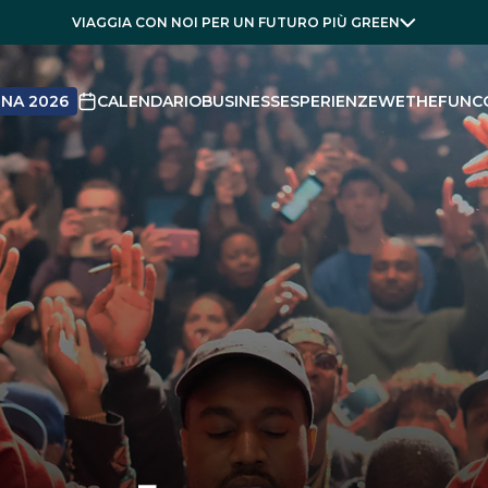
VIAGGIA CON NOI PER UN FUTURO PIÙ GREEN
NA 2026
CALENDARIO
BUSINESS
ESPERIENZE
WETHEFUN
C