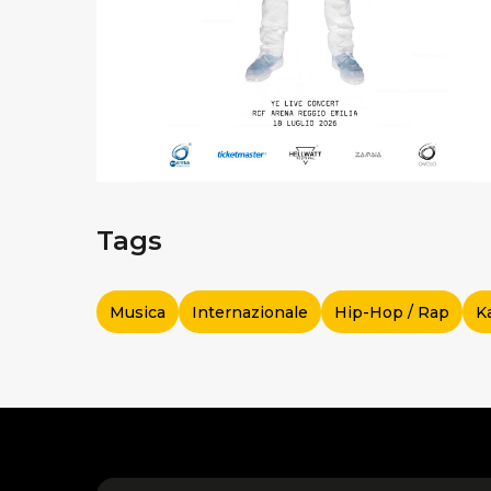
Tags
Musica
Internazionale
Hip-Hop / Rap
K