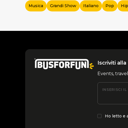
Musica
Grandi Show
Italiano
Pop
Hip
Iscriviti al
Events, trave
INSERISCI I
Ho letto e