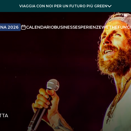
VIAGGIA CON NOI PER UN FUTURO PIÙ GREEN
NA 2026
CALENDARIO
BUSINESS
ESPERIENZE
WETHEFUN
C
TTA