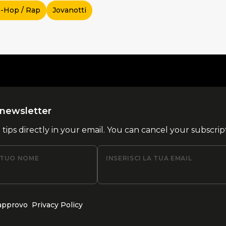
-Hop / Rap
Jovanotti
la newsletter
l tips directly in your email. You can cancel your subscrip
L TUO NOME
INSERISCI LA TUA EMAIL
 approvo
Privacy Policy