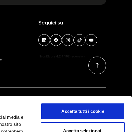
Seguici su
ali
Accetta tutti i cookie
cial media e
nostro sito
Accetta selezionati
i potrebbero