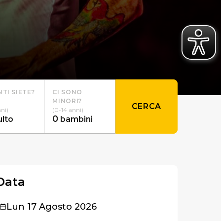
TI SIETE?
CI SONO
MINORI?
CERCA
nni)
(0-14 anni)
0
ulto
bambini
Data
Lun 17 Agosto 2026