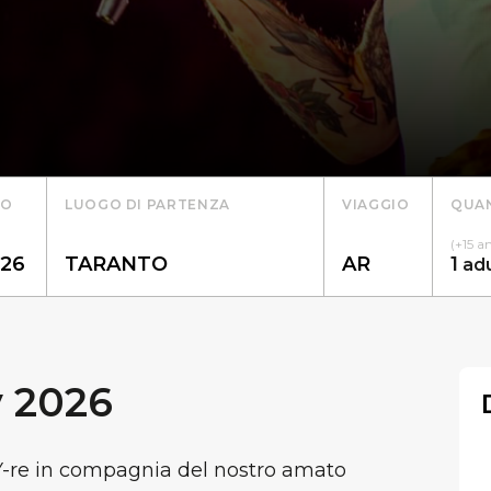
TO
LUOGO DI PARTENZA
VIAGGIO
QUAN
(+15 a
1
ad
 2026
Y-re in compagnia del nostro amato