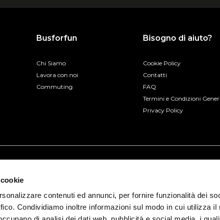
Busforfun
Bisogno di aiuto?
Chi Siamo
Cookie Policy
Lavora con noi
Contatti
Commuting
FAQ
Termini e Condizioni Gener
Privacy Policy
 cookie
rsonalizzare contenuti ed annunci, per fornire funzionalità dei so
ffico. Condividiamo inoltre informazioni sul modo in cui utilizza il 
 occupano di analisi dei dati web, pubblicità e social media, i qual