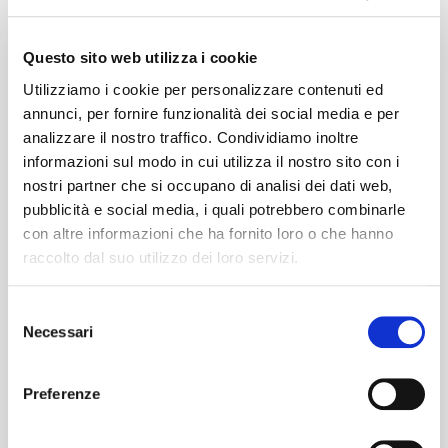
Questo sito web utilizza i cookie
Utilizziamo i cookie per personalizzare contenuti ed
annunci, per fornire funzionalità dei social media e per
analizzare il nostro traffico. Condividiamo inoltre
informazioni sul modo in cui utilizza il nostro sito con i
nostri partner che si occupano di analisi dei dati web,
pubblicità e social media, i quali potrebbero combinarle
con altre informazioni che ha fornito loro o che hanno
All’alba degli anni Settanta Alice Cooper –
raccolto dal suo utilizzo dei loro servizi.
che stava assaporando un momento di gloria
con il fortunatissimo album “School’s out” –
Selezione
diede vita a un drinking club esclusivo,
Necessari
del
dedito a un’arte dalla tradizione millenaria:
consenso
l’alcool e le bevute più esagerate... lui, John
Preferenze
Lennon, Harry Nilsson, Keith Moon e Ringo
Starr si facevano chiamare Hollywood