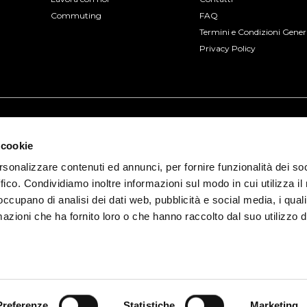
Commuting
FAQ
Termini e Condizioni Gener
Privacy Policy
 cookie
rsonalizzare contenuti ed annunci, per fornire funzionalità dei so
ffico. Condividiamo inoltre informazioni sul modo in cui utilizza il 
 occupano di analisi dei dati web, pubblicità e social media, i qual
azioni che ha fornito loro o che hanno raccolto dal suo utilizzo d
io, 3 - 30175 Venezia (VE) | P.IVA 04322330277
ia Prot. 2015/103375 del 17/12/2015 con polizza numero 8930822 di
Busforfun.co
Preferenze
Statistiche
Marketing