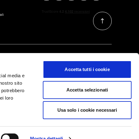
ali
Accetta tutti i cookie
cial media e
nostro sito
Accetta selezionati
i potrebbero
ei loro
Usa solo i cookie necessari
m @All Right Reserved
Informazioni legali
|
Privacy Policy
|
Cookies
Mostra dettagli