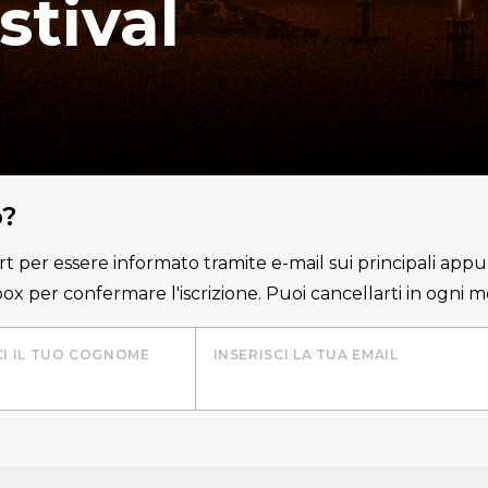
stival
o?
lert per essere informato tramite e-mail sui principali appu
nbox per confermare l'iscrizione. Puoi cancellarti in ogni
CI IL TUO COGNOME
INSERISCI LA TUA EMAIL