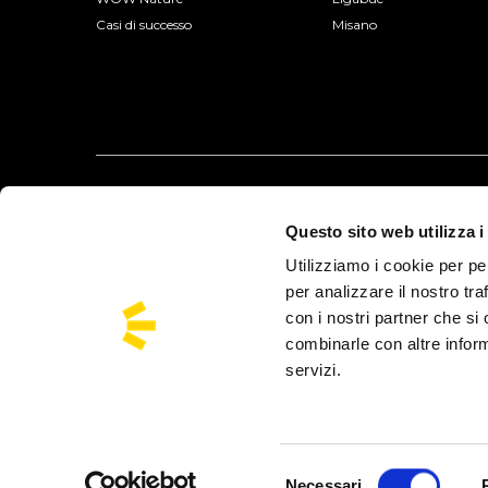
Casi di successo
Misano
Questo sito web utilizza i
Utilizziamo i cookie per pe
per analizzare il nostro tra
con i nostri partner che si
combinarle con altre inform
servizi.
Busforfun è un Marchio di Busforfun.com S.r.l.:
Via Jacopo Salamon
Busforfun® opera con autorizzazione della Città Metropolitana di Venez
Europ Assistance Italia S.p.A.
Selezione
Necessari