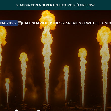
VIAGGIA CON NOI PER UN FUTURO PIÙ GREEN
NA 2026
CALENDARIO
BUSINESS
ESPERIENZE
WETHEFUN
C