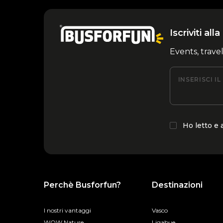
Iscriviti al
Events, trave
INSERISCI I
Ho letto e
Perchè Busforfun?
Destinazioni
I nostri vantaggi
Vasco
WOW Nature
Ligabue