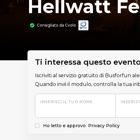
Hellwatt Fe
Consigliato da
Cvolo
Ti interessa questo event
Iscriviti al servizio gratuito di Busforfun a
Quando invii il modulo, controlla la tua i
INSERISCI IL TUO NOME
INSERIS
Ho letto e approvo
Privacy Policy