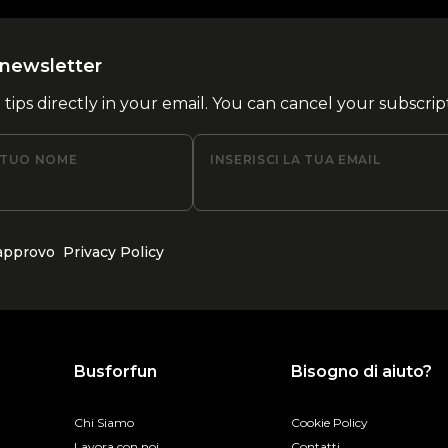
la newsletter
l tips directly in your email. You can cancel your subscrip
L TUO NOME
INSERISCI LA TUA EMAIL
 approvo
Privacy Policy
Busforfun
Bisogno di aiuto?
Chi Siamo
Cookie Policy
Lavora con noi
Contatti