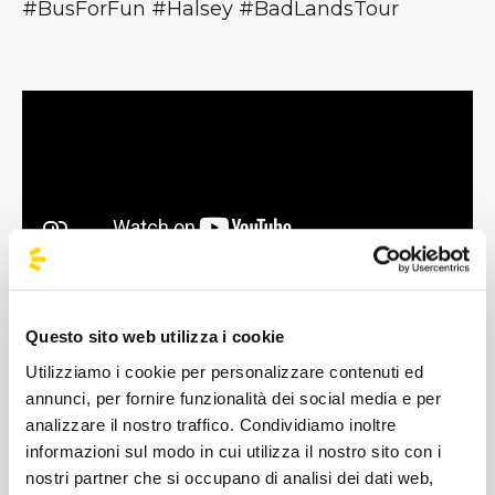
#BusForFun #Halsey #BadLandsTour
Questo sito web utilizza i cookie
Halsey nasce il 29 settembre 1994 a Edison
Utilizziamo i cookie per personalizzare contenuti ed
nel New Jersey, da un padre di origini
annunci, per fornire funzionalità dei social media e per
analizzare il nostro traffico. Condividiamo inoltre
afroamericane e una madre di origini
informazioni sul modo in cui utilizza il nostro sito con i
italiane. Inizia a studiare musica da
nostri partner che si occupano di analisi dei dati web,
adolescente suonando il violino, la viola e il