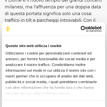
Il Dome è il nuovo tempio dei grandi concerti
milanesi, ma l'affluenza per una doppia data
di questa portata significa solo una cosa:
traffico in tilt e parcheggi introvabili. Con il
servizio bus di BusForFun, trasformi la
logistica in un dettaglio invisibile:
Ingresso senza stress:
Ti portiamo
Questo sito web utilizza i cookie
direttamente all'Unipol Forum, a pochi
Utilizziamo i cookie per personalizzare contenuti ed
passi dai varchi d'accesso. Dimentica le
annunci, per fornire funzionalità dei social media e per
lunghe code in auto sulla Tangenziale
analizzare il nostro traffico. Condividiamo inoltre
Ovest o le tariffe folli dei parcheggi privati.
informazioni sul modo in cui utilizza il nostro sito con i
nostri partner che si occupano di analisi dei dati web,
Rientro notturno sicuro:
I concerti di
pubblicità e social media, i quali potrebbero combinarle
Gracie Abrams sono un viaggio emotivo
con altre informazioni che ha fornito loro o che hanno
intenso. Al termine dello show, non
raccolto dal suo utilizzo dei loro servizi.
metterti al volante stanco: il tuo bus è già lì
che ti aspetta per riportarti a casa (o in
Selezione