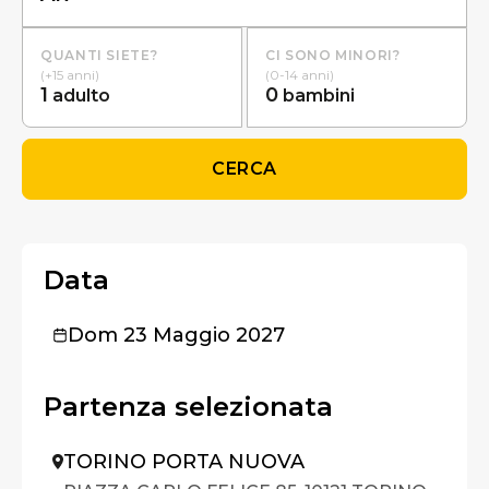
QUANTI SIETE?
CI SONO MINORI?
(+15 anni)
(0-14 anni)
1
0
adulto
bambini
CERCA
Data
Dom 23 Maggio 2027
Partenza selezionata
TORINO PORTA NUOVA