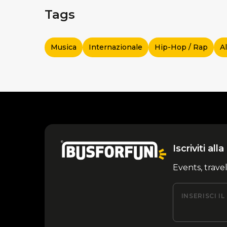
Tags
Musica
Internazionale
Hip-Hop / Rap
A
Iscriviti al
Events, trave
INSERISCI I