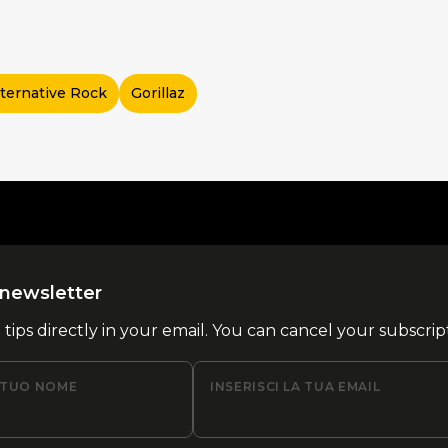
lternative Rock
Gorillaz
la newsletter
l tips directly in your email. You can cancel your subscrip
L TUO NOME
INSERISCI LA TUA EMAIL