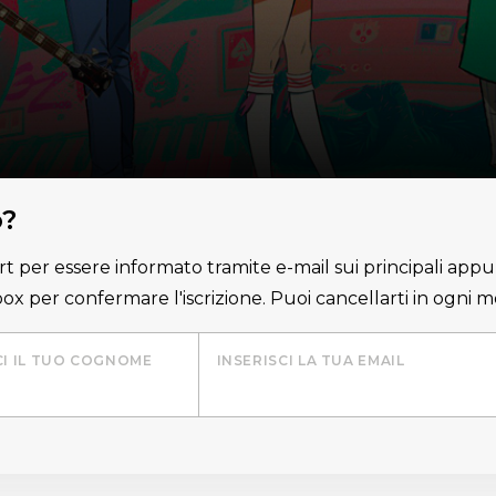
o?
lert per essere informato tramite e-mail sui principali appu
nbox per confermare l'iscrizione. Puoi cancellarti in ogni
CI IL TUO COGNOME
INSERISCI LA TUA EMAIL