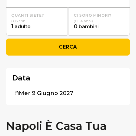
QUANTI SIETE?
CI SONO MINORI?
(+15 anni)
(0-14 anni)
1
0
adulto
bambini
CERCA
Data
Mer 9 Giugno 2027
Napoli È Casa Tua