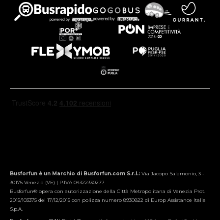
Busforfun è un Marchio di Busforfun.com S.r.l.:
Via Jacopo Salamonio, 3 -
30175 Venezia (VE) | P.IVA 04322330277
Busforfun® opera con autorizzazione della Città Metropolitana di Venezia Prot.
2015/103375 del 17/12/2015 con polizza numero 8930822 di Europ Assistance Italia
S.p.A.