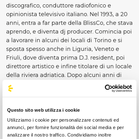
discografico, conduttore radiofonico e
opinionista televisivo italiano. Nel 1993, a 20
anni, entra a far parte della BlissCo, che stava
aprendo, e diventa dj producer. Comincia poi
a lavorare in alcuni dei locali di Torino e si
sposta spesso anche in Liguria, Veneto e
Friuli, dove diventa prima D.J. resident, poi
direttore artistico e infine titolare di un locale
della riviera adriatica. Dopo alcuni anni di
lavoro in studio, nel 1998 comincia la sua
collaborazione con Maurizio Lobina e Jeffrey
Jey (Gianfranco Randone), e così nascono gli
Eiffel 65. Nel 2002 pubblica il suo primo disco
Questo sito web utilizza i cookie
solista, GABRY PONTE; nel 2004 esce DR
Utilizziamo i cookie per personalizzare contenuti ed
JEKYLL E MR. DJ e l'anno dopo annuncia la
annunci, per fornire funzionalità dei social media e per
analizzare il nostro traffico. Condividiamo inoltre
separazione dagli Eiffel 65, per seguire la