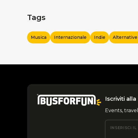
Tags
Musica
Internazionale
Indie
Alternativ
Iscriviti al
Events, trave
INSERISCI I