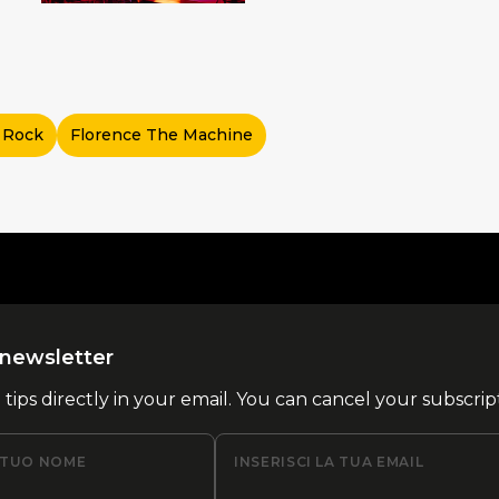
e Rock
Florence The Machine
la newsletter
l tips directly in your email. You can cancel your subscrip
L TUO NOME
INSERISCI LA TUA EMAIL