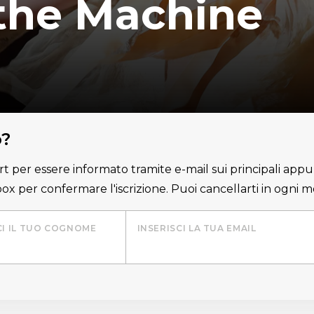
 the Machine
o?
lert per essere informato tramite e-mail sui principali appu
nbox per confermare l'iscrizione. Puoi cancellarti in ogni
CI IL TUO COGNOME
INSERISCI LA TUA EMAIL