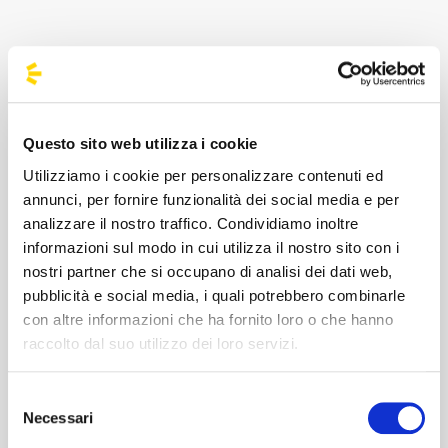
Questo sito web utilizza i cookie
Utilizziamo i cookie per personalizzare contenuti ed
annunci, per fornire funzionalità dei social media e per
analizzare il nostro traffico. Condividiamo inoltre
informazioni sul modo in cui utilizza il nostro sito con i
nostri partner che si occupano di analisi dei dati web,
Pooh - Deep Purple - Il Volo - Savatage -
pubblicità e social media, i quali potrebbero combinarle
Hollywood Vampires
con altre informazioni che ha fornito loro o che hanno
raccolto dal suo utilizzo dei loro servizi.
Immagini
Selezione
Necessari
del
consenso