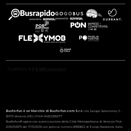
Busforfun è un Marchio di Busforfun.com S.r.l.:
Via Jacopo Salamonio, 3 -
30175 Venezia (VE) | P.IVA 04322330277
Busforfun® opera con autorizzazione della Città Metropolitana di Venezia Prot.
2015/103375 del 17/12/2015 con polizza numero 8930822 di Europ Assistance Italia