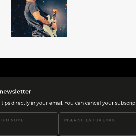
la newsletter
l tips directly in your email. You can cancel your subscrip
L TUO NOME
INSERISCI LA TUA EMAIL