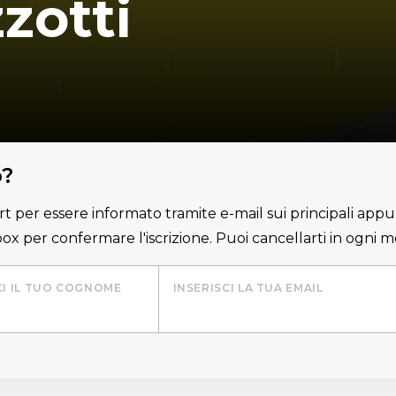
zotti
o?
lert per essere informato tramite e-mail sui principali appu
nbox per confermare l'iscrizione. Puoi cancellarti in ogni
CI IL TUO COGNOME
INSERISCI LA TUA EMAIL