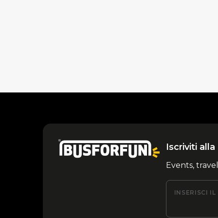
Iscriviti al
Events, trave
INSERISCI I